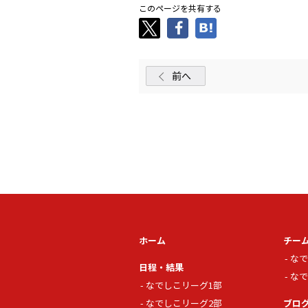
このページを共有する
前へ
ホーム
チー
なで
日程・結果
なで
なでしこリーグ1部
なでしこリーグ2部
ブロ