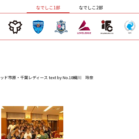
なでしこ1部
なでしこ2部
ッド市原・千葉レディース
text by No.18綱川 玲奈