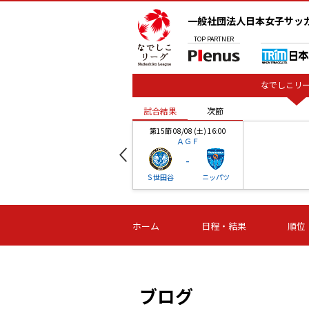
一般社団法人日本女子サッ
TOP
PARTNER
なでしこリー
試合結果
次節
00
第15節 08/08 (土) 16:00
ＡＧＦ
-
ベル
Ｓ世田谷
ニッパツ
試合結果
次節
00
第16節 09/06 (日) 15:00
第16節 09/05 (土) 15:00
第16節 09/05 (
ホーム
日程・結果
順位
津山
ニッパツ
石人の
-
-
-
体大
湯郷ベル
オルカ
ニッパツ
名古屋
静岡
ブログ