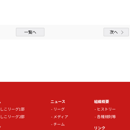
一覧へ
次へ
ム
ニュース
組織概要
しこリーグ1部
リーグ
ヒストリー
しこリーグ2部
メディア
各種規則等
チーム
グ
リンク