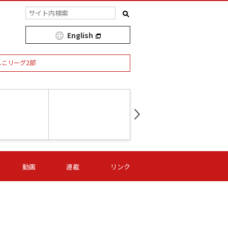
English
しこリーグ2部
第16節 09/05 (土) 15:00
第
ニッパツ
-
ニッパツ
名古屋
/06 (日) 15:00
第16節 09/06 (日) 15:00
第16節 09/05 (土) 15:00
第
動画
連載
リンク
オリプリ
津山
ニッパツ
-
-
-
Ｓ日体大
湯郷ベル
オルカ
ニッパツ
名古屋