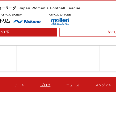
カーリーグ
Japan Women's Football League
OFFICIAL
SPONSOR
OFFICIAL
SUPPLIER
グ1部
なで
土) 15:00
第16節 09/05 (土) 16:00
第16節 09/05 (土) 17:00
第16節 09
チーム
ブログ
ニュース
スタジアム
星
ＡＧＦ
いちご
-
-
愛媛Ｌ
Ｓ世田谷
伊賀ＦＣ
ヴィアマ
Ａハリマ
Ｖ市原Ｌ