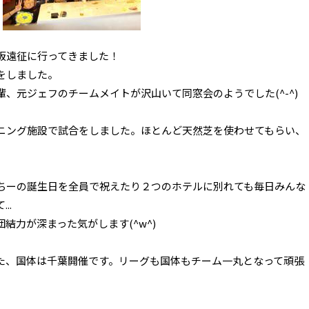
阪遠征に行ってきました！
をしました。
、元ジェフのチームメイトが沢山いて同窓会のようでした(^-^)
ニング施設で試合をしました。ほとんど天然芝を使わせてもらい、
ちーの誕生日を全員で祝えたり２つのホテルに別れても毎日みんな
..
結力が深まった気がします(^w^)
た、国体は千葉開催です。リーグも国体もチーム一丸となって頑張