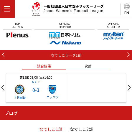
一般社団法人日本女子サッカーリーグ
Japan Women's Football League
EN
TOP
OFFICIAL
OFFICIAL
PARTNER
SPONSOR
SUPPLIER
なでしこリーグ1部
試合結果
次節
第15節 08/08 (土) 16:00
ＡＧＦ
0
-
3
Ｓ世田谷
ニッパツ
ブログ
第16節 09/05 (土) 15:00
第16節 09/05 (土) 15:00
試合結果
次節
ニッパツ
石人の星
-
-
なでしこ1部
なでしこ2部