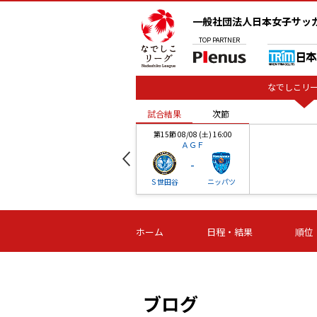
一般社団法人日本女子サッ
TOP
PARTNER
なでしこリー
試合結果
次節
00
第15節 08/08 (土) 16:00
ＡＧＦ
-
ベル
Ｓ世田谷
ニッパツ
試合結果
次節
00
第16節 09/06 (日) 15:00
第16節 09/05 (土) 15:00
第16節 09/05 (
ホーム
日程・結果
順位
津山
ニッパツ
石人の
-
-
-
体大
湯郷ベル
オルカ
ニッパツ
名古屋
静岡
ブログ