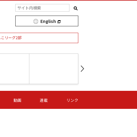
English
しこリーグ2部
第16節 09/05 (土) 15:00
第
ニッパツ
-
ニッパツ
名古屋
/06 (日) 15:00
第16節 09/06 (日) 15:00
第16節 09/05 (土) 15:00
第
動画
連載
リンク
オリプリ
津山
ニッパツ
-
-
-
Ｓ日体大
湯郷ベル
オルカ
ニッパツ
名古屋