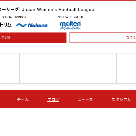
カーリーグ
Japan Women's Football League
OFFICIAL
SPONSOR
OFFICIAL
SUPPLIER
グ1部
なで
土) 15:00
第16節 09/05 (土) 16:00
第16節 09/05 (土) 17:00
第16節 09
チーム
ブログ
ニュース
スタジアム
星
ＡＧＦ
いちご
-
-
愛媛Ｌ
Ｓ世田谷
伊賀ＦＣ
ヴィアマ
Ａハリマ
Ｖ市原Ｌ