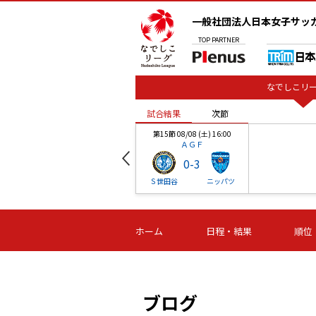
一般社団法人日本女子サッ
TOP
PARTNER
なでしこリー
試合結果
次節
00
第15節 08/08 (土) 16:00
ＡＧＦ
0
-
3
ベル
Ｓ世田谷
ニッパツ
試合結果
次節
00
第16節 09/06 (日) 15:00
第16節 09/05 (土) 15:00
第16節 09/05 (
ホーム
日程・結果
順位
津山
ニッパツ
石人の
-
-
-
体大
湯郷ベル
オルカ
ニッパツ
名古屋
静岡
ブログ