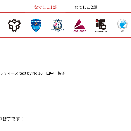
なでしこ1部
なでしこ2部
レディース
text by No.16 田中 智子
中智子です！