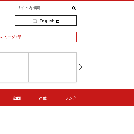
English
しこリーグ2部
第16節 09/05 (土) 15:00
第
ニッパツ
-
ニッパツ
名古屋
/06 (日) 15:00
第16節 09/06 (日) 15:00
第16節 09/05 (土) 15:00
第
動画
連載
リンク
オリプリ
津山
ニッパツ
-
-
-
Ｓ日体大
湯郷ベル
オルカ
ニッパツ
名古屋