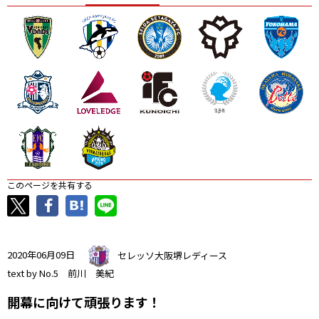
ニッパツ
名古屋
静岡
愛媛Ｌ
このページを共有する
2020年06月09日
セレッソ大阪堺レディース
text by No.5 前川 美紀
開幕に向けて頑張ります！