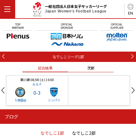
一般社団法人日本女子サッカーリーグ
Japan Women's Football League
EN
TOP
OFFICIAL
OFFICIAL
PARTNER
SPONSOR
SUPPLIER
なでしこリーグ1部
試合結果
次節
第15節 08/08 (土) 16:00
ＡＧＦ
0
-
3
Ｓ世田谷
ニッパツ
ブログ
第16節 09/05 (土) 15:00
第16節 09/05 (土) 15:00
試合結果
次節
ニッパツ
石人の星
-
-
なでしこ1部
なでしこ2部