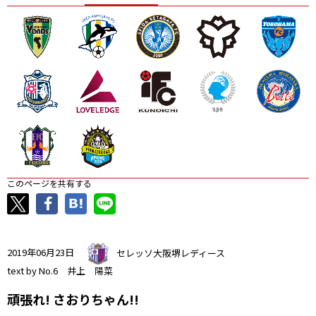
ニッパツ
名古屋
静岡
愛媛Ｌ
このページを共有する
2019年06月23日
セレッソ大阪堺レディース
text by No.6 井上 陽菜
頑張れ! さおりちゃん!!