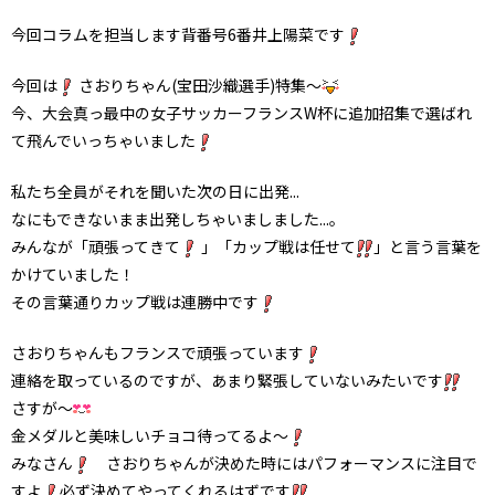
今回コラムを担当します背番号6番井上陽菜です
今回は
さおりちゃん(宝田沙織選手)特集～
今、大会真っ最中の女子サッカーフランスW杯に追加招集で選ばれ
て飛んでいっちゃいました
私たち全員がそれを聞いた次の日に出発...
なにもできないまま出発しちゃいましました...。
みんなが「頑張ってきて
」「カップ戦は任せて
」と言う言葉を
かけていました！
その言葉通りカップ戦は連勝中です
さおりちゃんもフランスで頑張っています
連絡を取っているのですが、あまり緊張していないみたいです
さすが～
金メダルと美味しいチョコ待ってるよ～
みなさん
さおりちゃんが決めた時にはパフォーマンスに注目で
すよ
必ず決めてやってくれるはずです