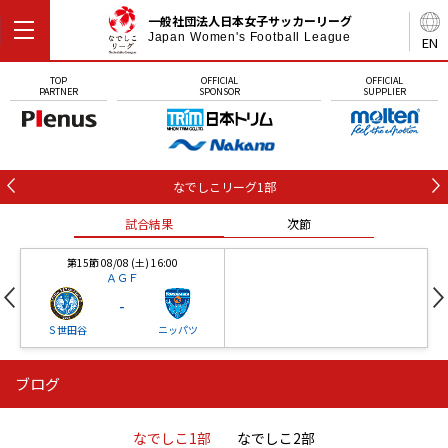
一般社団法人日本女子サッカーリーグ
Japan Women's Football League
EN
TOP
OFFICIAL
OFFICIAL
PARTNER
SPONSOR
SUPPLIER
なでしこリーグ1部
試合結果
次節
第15節 08/08 (土) 16:00
ＡＧＦ
-
Ｓ世田谷
ニッパツ
ブログ
第16節 09/05 (土) 15:00
第16節 09/05 (土) 15:00
試合結果
次節
ニッパツ
石人の星
-
-
なでしこ1部
なでしこ2部