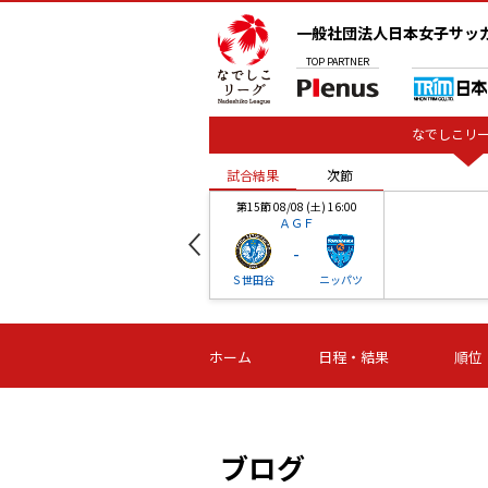
一般社団法人日本女子サッ
TOP
PARTNER
なでしこリー
試合結果
次節
00
第15節 08/08 (土) 16:00
ＡＧＦ
-
ベル
Ｓ世田谷
ニッパツ
試合結果
次節
00
第16節 09/06 (日) 15:00
第16節 09/05 (土) 15:00
第16節 09/05 (
ホーム
日程・結果
順位
津山
ニッパツ
石人の
-
-
-
体大
湯郷ベル
オルカ
ニッパツ
名古屋
静岡
ブログ