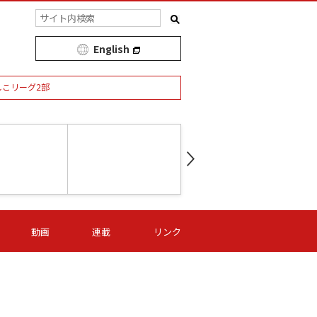
English
しこリーグ2部
第16節 09/05 (土) 15:00
第
ニッパツ
-
ニッパツ
名古屋
/06 (日) 15:00
第16節 09/06 (日) 15:00
第16節 09/05 (土) 15:00
第
動画
連載
リンク
オリプリ
津山
ニッパツ
-
-
-
Ｓ日体大
湯郷ベル
オルカ
ニッパツ
名古屋