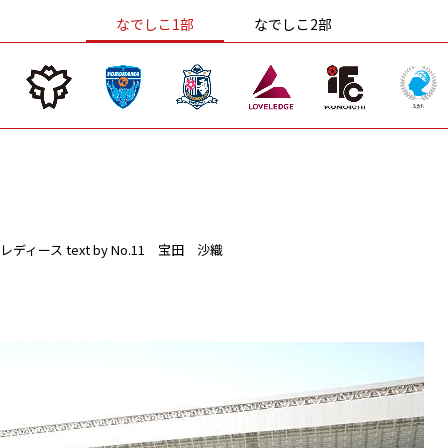
なでしこ1部
なでしこ2部
レディース
text by No.11 宝田 沙織
！