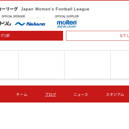
カーリーグ
Japan Women's Football League
OFFICIAL
SPONSOR
OFFICIAL
SUPPLIER
グ1部
なで
土) 15:00
第16節 09/05 (土) 16:00
第16節 09/05 (土) 17:00
第16節 09
チーム
ブログ
ニュース
スタジアム
星
ＡＧＦ
いちご
-
-
愛媛Ｌ
Ｓ世田谷
伊賀ＦＣ
ヴィアマ
Ａハリマ
Ｖ市原Ｌ