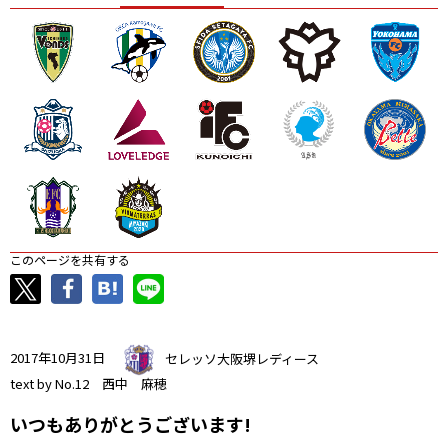
ニッパツ
名古屋
静岡
愛媛Ｌ
このページを共有する
2017年10月31日
セレッソ大阪堺レディース
text by No.12 西中 麻穂
いつもありがとうございます!