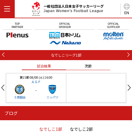
一般社団法人日本女子サッカーリーグ
Japan Women's Football League
EN
TOP
OFFICIAL
OFFICIAL
PARTNER
SPONSOR
SUPPLIER
なでしこリーグ1部
試合結果
次節
第15節 08/08 (土) 16:00
ＡＧＦ
-
Ｓ世田谷
ニッパツ
ブログ
第16節 09/05 (土) 15:00
第16節 09/05 (土) 15:00
試合結果
次節
ニッパツ
石人の星
-
-
なでしこ1部
なでしこ2部