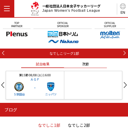
一般社団法人日本女子サッカーリーグ
Japan Women's Football League
EN
TOP
OFFICIAL
OFFICIAL
PARTNER
SPONSOR
SUPPLIER
なでしこリーグ1部
試合結果
次節
第15節 08/08 (土) 16:00
ＡＧＦ
-
Ｓ世田谷
ニッパツ
ブログ
第16節 09/05 (土) 15:00
第16節 09/05 (土) 15:00
試合結果
次節
ニッパツ
石人の星
-
-
なでしこ1部
なでしこ2部