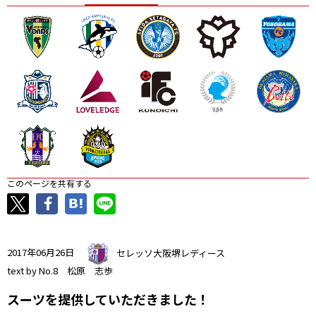
ニッパツ
名古屋
静岡
愛媛Ｌ
このページを共有する
2017年06月26日
セレッソ大阪堺レディース
text by No.8 松原 志歩
スーツを提供していただきました！