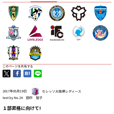
ニッパツ
名古屋
静岡
愛媛Ｌ
このページを共有する
2017年05月19日
セレッソ大阪堺レディース
text by No.24 田中 智子
１部昇格に向けて!