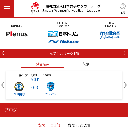
一般社団法人日本女子サッカーリーグ
Japan Women's Football League
EN
TOP
OFFICIAL
OFFICIAL
PARTNER
SPONSOR
SUPPLIER
なでしこリーグ1部
試合結果
次節
第15節 08/08 (土) 16:00
ＡＧＦ
0
-
3
Ｓ世田谷
ニッパツ
ブログ
第16節 09/05 (土) 15:00
第16節 09/05 (土) 15:00
試合結果
次節
ニッパツ
石人の星
-
-
なでしこ1部
なでしこ2部