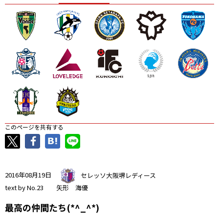
ニッパツ
名古屋
静岡
愛媛Ｌ
このページを共有する
2016年08月19日
セレッソ大阪堺レディース
text by No.23 矢形 海優
最高の仲間たち(*^_^*)