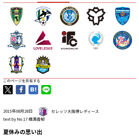
ニッパツ
名古屋
静岡
愛媛Ｌ
このページを共有する
2015年08月28日
セレッソ大阪堺レディース
text by No.17 橋満香郁
夏休みの思い出