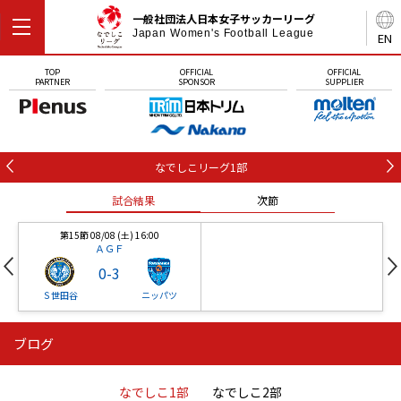
一般社団法人日本女子サッカーリーグ
Japan Women's Football League
EN
TOP
OFFICIAL
OFFICIAL
PARTNER
SPONSOR
SUPPLIER
なでしこリーグ1部
試合結果
次節
第15節 08/08 (土) 16:00
ＡＧＦ
0
-
3
Ｓ世田谷
ニッパツ
ブログ
第16節 09/05 (土) 15:00
第16節 09/05 (土) 15:00
試合結果
次節
ニッパツ
石人の星
-
-
なでしこ1部
なでしこ2部