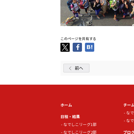
このページを共有する
前へ
ホーム
チー
なで
日程・結果
なで
なでしこリーグ1部
なでしこリーグ2部
ブロ