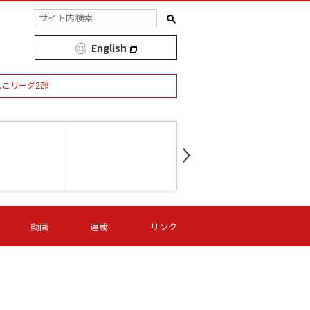
English
しこリーグ2部
第16節 09/05 (土) 15:00
第
ニッパツ
-
ニッパツ
名古屋
/06 (日) 15:00
第16節 09/06 (日) 15:00
第16節 09/05 (土) 15:00
第
動画
連載
リンク
オリプリ
津山
ニッパツ
-
-
-
Ｓ日体大
湯郷ベル
オルカ
ニッパツ
名古屋