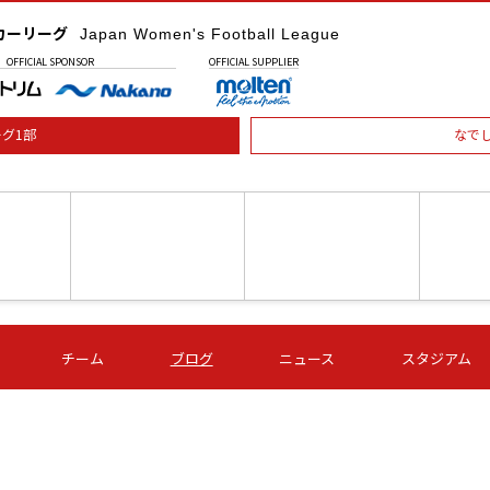
カーリーグ
Japan Women's Football League
OFFICIAL
SPONSOR
OFFICIAL
SUPPLIER
グ1部
なで
土) 15:00
第16節 09/05 (土) 16:00
第16節 09/05 (土) 17:00
第16節 09
チーム
ブログ
ニュース
スタジアム
星
ＡＧＦ
いちご
-
-
愛媛Ｌ
Ｓ世田谷
伊賀ＦＣ
ヴィアマ
Ａハリマ
Ｖ市原Ｌ