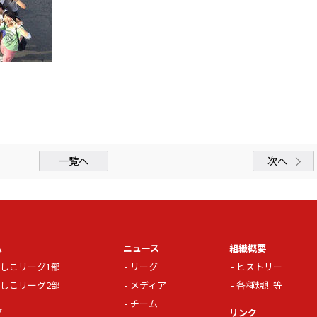
一覧へ
次へ
ム
ニュース
組織概要
しこリーグ1部
リーグ
ヒストリー
しこリーグ2部
メディア
各種規則等
チーム
グ
リンク