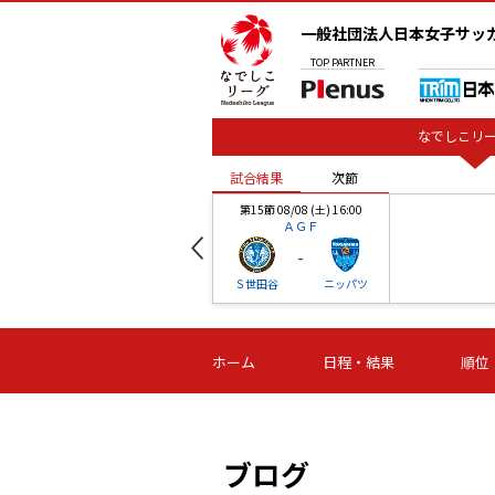
一般社団法人日本女子サッ
TOP
PARTNER
なでしこリー
試合結果
次節
00
第15節 08/08 (土) 16:00
ＡＧＦ
-
ベル
Ｓ世田谷
ニッパツ
試合結果
次節
00
第16節 09/06 (日) 15:00
第16節 09/05 (土) 15:00
第16節 09/05 (
ホーム
日程・結果
順位
津山
ニッパツ
石人の
-
-
-
体大
湯郷ベル
オルカ
ニッパツ
名古屋
静岡
ブログ