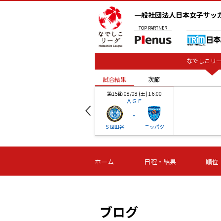
一般社団法人日本女子サッ
TOP
PARTNER
なでしこリー
試合結果
次節
00
第15節 08/08 (土) 16:00
ＡＧＦ
-
ベル
Ｓ世田谷
ニッパツ
試合結果
次節
00
第16節 09/06 (日) 15:00
第16節 09/05 (土) 15:00
第16節 09/05 (
ホーム
日程・結果
順位
津山
ニッパツ
石人の
-
-
-
体大
湯郷ベル
オルカ
ニッパツ
名古屋
静岡
ブログ