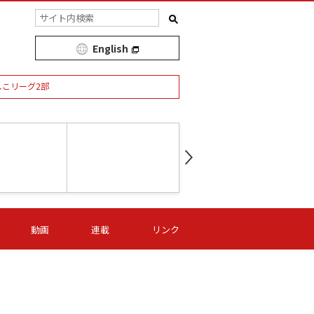
English
しこリーグ2部
第16節 09/05 (土) 15:00
第
ニッパツ
-
ニッパツ
名古屋
/06 (日) 15:00
第16節 09/06 (日) 15:00
第16節 09/05 (土) 15:00
第
動画
連載
リンク
オリプリ
津山
ニッパツ
-
-
-
Ｓ日体大
湯郷ベル
オルカ
ニッパツ
名古屋