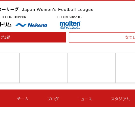
カーリーグ
Japan Women's Football League
OFFICIAL
SPONSOR
OFFICIAL
SUPPLIER
グ1部
なで
土) 15:00
第16節 09/05 (土) 16:00
第16節 09/05 (土) 17:00
第16節 09
チーム
ブログ
ニュース
スタジアム
星
ＡＧＦ
いちご
-
-
愛媛Ｌ
Ｓ世田谷
伊賀ＦＣ
ヴィアマ
Ａハリマ
Ｖ市原Ｌ