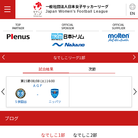
一般社団法人日本女子サッカーリーグ
Japan Women's Football League
EN
TOP
OFFICIAL
OFFICIAL
PARTNER
SPONSOR
SUPPLIER
なでしこリーグ1部
試合結果
次節
第15節 08/08 (土) 16:00
ＡＧＦ
-
Ｓ世田谷
ニッパツ
ブログ
第16節 09/05 (土) 15:00
第16節 09/05 (土) 15:00
試合結果
次節
ニッパツ
石人の星
-
-
なでしこ1部
なでしこ2部