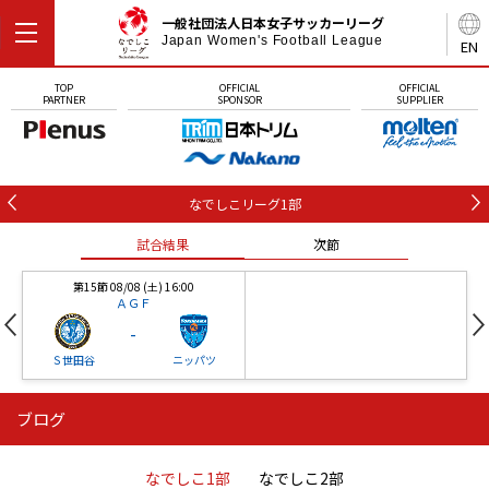
一般社団法人日本女子サッカーリーグ
Japan Women's Football League
EN
TOP
OFFICIAL
OFFICIAL
PARTNER
SPONSOR
SUPPLIER
なでしこリーグ1部
試合結果
次節
第15節 08/08 (土) 16:00
ＡＧＦ
-
Ｓ世田谷
ニッパツ
ブログ
第16節 09/05 (土) 15:00
第16節 09/05 (土) 15:00
試合結果
次節
ニッパツ
石人の星
-
-
なでしこ1部
なでしこ2部