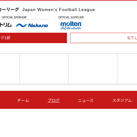
カーリーグ
Japan Women's Football League
OFFICIAL
SPONSOR
OFFICIAL
SUPPLIER
グ1部
なで
土) 15:00
第16節 09/05 (土) 16:00
第16節 09/05 (土) 17:00
第16節 09
チーム
ブログ
ニュース
スタジアム
星
ＡＧＦ
いちご
-
-
愛媛Ｌ
Ｓ世田谷
伊賀ＦＣ
ヴィアマ
Ａハリマ
Ｖ市原Ｌ