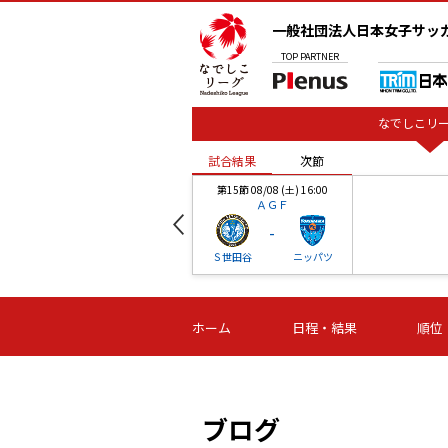
一般社団法人日本女子サッ
TOP
PARTNER
なでしこリー
試合結果
次節
00
第15節 08/08 (土) 16:00
ＡＧＦ
-
ベル
Ｓ世田谷
ニッパツ
試合結果
次節
00
第16節 09/06 (日) 15:00
第16節 09/05 (土) 15:00
第16節 09/05 (
ホーム
日程・結果
順位
津山
ニッパツ
石人の
-
-
-
体大
湯郷ベル
オルカ
ニッパツ
名古屋
静岡
ブログ