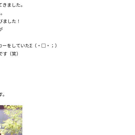
てきました。
た。
びました！
が
カーをしていたΣ（・□・；）
です（笑）
す。