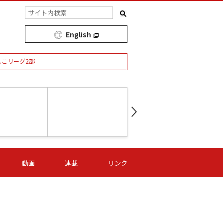
English
しこリーグ2部
第16節 09/05 (土) 15:00
第
ニッパツ
-
ニッパツ
名古屋
/06 (日) 15:00
第16節 09/06 (日) 15:00
第16節 09/05 (土) 15:00
第
動画
連載
リンク
オリプリ
津山
ニッパツ
-
-
-
Ｓ日体大
湯郷ベル
オルカ
ニッパツ
名古屋