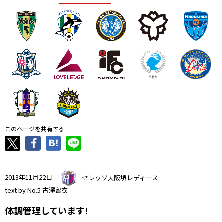
ニッパツ
名古屋
静岡
愛媛Ｌ
このページを共有する
2013年11月22日
セレッソ大阪堺レディース
text by No.5 古澤留衣
体調管理しています!