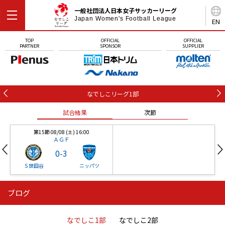
一般社団法人日本女子サッカーリーグ
Japan Women's Football League
EN
TOP
OFFICIAL
OFFICIAL
PARTNER
SPONSOR
SUPPLIER
なでしこリーグ1部
試合結果
次節
第15節 08/08 (土) 16:00
ＡＧＦ
0
-
3
Ｓ世田谷
ニッパツ
ブログ
第16節 09/05 (土) 15:00
第16節 09/05 (土) 15:00
試合結果
次節
ニッパツ
石人の星
-
-
なでしこ1部
なでしこ2部