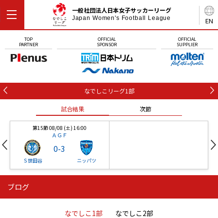
一般社団法人日本女子サッカーリーグ
Japan Women's Football League
EN
TOP
OFFICIAL
OFFICIAL
PARTNER
SPONSOR
SUPPLIER
なでしこリーグ1部
試合結果
次節
第15節 08/08 (土) 16:00
ＡＧＦ
0
-
3
Ｓ世田谷
ニッパツ
ブログ
第16節 09/05 (土) 15:00
第16節 09/05 (土) 15:00
試合結果
次節
ニッパツ
石人の星
-
-
なでしこ1部
なでしこ2部