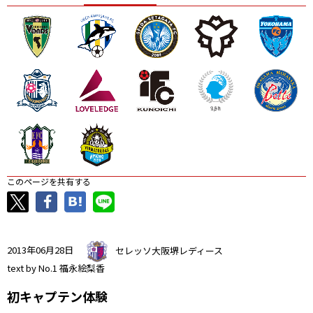
ニッパツ
名古屋
静岡
愛媛Ｌ
このページを共有する
2013年06月28日
セレッソ大阪堺レディース
text by No.1 福永絵梨香
初キャプテン体験