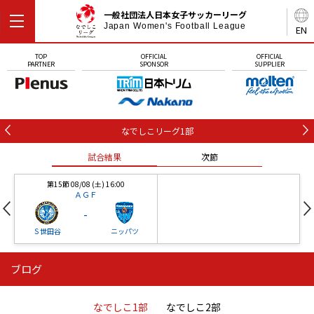
一般社団法人日本女子サッカーリーグ
Japan Women's Football League
EN
TOP
OFFICIAL
OFFICIAL
PARTNER
SPONSOR
SUPPLIER
なでしこリーグ1部
試合結果
次節
第15節 08/08 (土) 16:00
ＡＧＦ
-
Ｓ世田谷
ニッパツ
ブログ
第16節 09/05 (土) 15:00
第16節 09/05 (土) 15:00
試合結果
次節
ニッパツ
石人の星
-
-
なでしこ1部
なでしこ2部