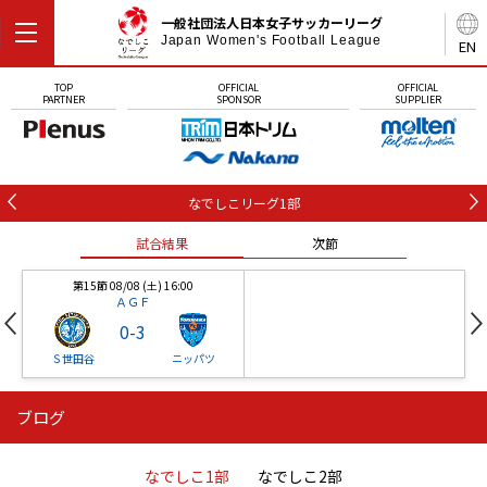
一般社団法人日本女子サッカーリーグ
Japan Women's Football League
EN
TOP
OFFICIAL
OFFICIAL
PARTNER
SPONSOR
SUPPLIER
なでしこリーグ1部
試合結果
次節
第15節 08/08 (土) 16:00
ＡＧＦ
0
-
3
Ｓ世田谷
ニッパツ
ブログ
第16節 09/05 (土) 15:00
第16節 09/05 (土) 15:00
試合結果
次節
ニッパツ
石人の星
-
-
なでしこ1部
なでしこ2部