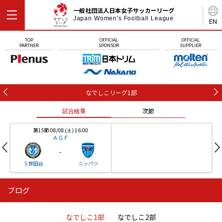
一般社団法人日本女子サッカーリーグ
Japan Women's Football League
EN
TOP
OFFICIAL
OFFICIAL
PARTNER
SPONSOR
SUPPLIER
なでしこリーグ1部
試合結果
次節
第15節 08/08 (土) 16:00
ＡＧＦ
-
Ｓ世田谷
ニッパツ
ブログ
第16節 09/05 (土) 15:00
第16節 09/05 (土) 15:00
試合結果
次節
ニッパツ
石人の星
-
-
なでしこ1部
なでしこ2部