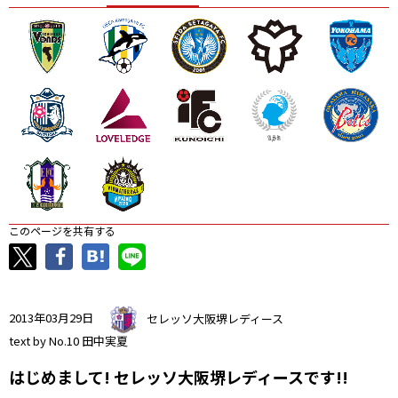
ニッパツ
名古屋
静岡
愛媛Ｌ
このページを共有する
2013年03月29日
セレッソ大阪堺レディース
text by No.10 田中実夏
はじめまして! セレッソ大阪堺レディースです!!