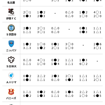
名古屋
名古屋
2 ○ 1
1 ● 2
0 △ 0
1 ● 2
4 ○ 1
*
0 ● 3
2 ● 3
0 △ 0
1 ○ 0
2 ○ 0
伊賀ＦＣ
伊賀ＦＣ
2 ● 3
2 ○ 1
0 △ 0
0 ● 1
1 △ 1
*
1 △ 1
3 ○ 1
0 △ 0
0 ● 3
1 △ 1
Ｓ世田谷
Ｓ世田谷
1 ● 2
1 ○ 0
0 ● 1
3 ○ 0
2 ● 6
*
3 △ 3
1 ● 2
2 ○ 1
1 ○ 0
3 ○ 1
ニッパツ
ニッパツ
0 △ 0
4 ○ 1
0 ● 2
1 △ 1
1 ● 3
*
1 △ 1
1 ○ 0
1 ● 4
1 △ 1
6 ○ 2
Ｓ日体大
Ｓ日体大
0 ● 2
2 △ 2
2 ● 3
2 ○ 1
1 △ 1
1 △ 1
0 ● 1
1 △ 1
0 △ 0
0 ● 3
1 △ 1
2 ○ 1
Ａハリマ
Ａハリマ
1 △ 1
0 ● 2
0 △ 0
1 ● 6
2 △ 2
1 △ 1
0 ● 2
1 ● 3
1 △ 1
0 △ 0
1 ○ 0
0 ● 5
バニーズ
バニーズ