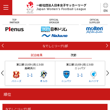
一般社団法人日本女子サッカーリーグ
Japan Women's Football League
EN
TOP
OFFICIAL
OFFICIAL
PARTNER
SPONSOR
SUPPLIER
なでしこリーグ1部
試合結果
次節
第22節 10/09 (月) 13:00
第22節 10/09 (月) 13:00
高崎浜川
ニッパツ
1
-
1
1
-
1
バニーズ
オルカ
ニッパツ
Ａハリマ
順位
第22節 10/09 (月) 13:00
第22節 10/09 (月) 13:00
試合結果
試合結果
次節
次節
高崎浜川
ニッパツ
1
-
1
1
-
1
なでしこリーグ1部