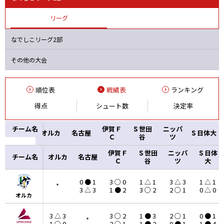
バニーズ
オルカ
ニッパツ
Ａハリマ
リーグ
なでしこリーグ2部
その他の大会
順位表
戦績表
ランキング
得点
シュート数
決定率
チーム名
伊賀Ｆ
Ｓ世田
ニッパ
オルカ
名古屋
Ｓ日体大
Ｃ
谷
ツ
伊賀Ｆ
Ｓ世田
ニッパ
Ｓ日体
チーム名
チーム名
オルカ
名古屋
Ｃ
谷
ツ
大
0 ● 1
3 ○ 0
1 △ 1
3 △ 3
1 △ 1
*
3 △ 3
1 ● 2
3 ○ 2
2 ○ 1
0 △ 0
オルカ
オルカ
3 △ 3
3 ○ 2
1 ● 3
2 ○ 1
0 ● 1
*
1 ○ 0
2 ○ 1
1 ● 2
0 ● 1
1 ● 4