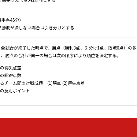
後半各45分）
内で勝敗が決しない場合は引き分けとする
の全試合が終了した時点で、勝点（勝利3点、引分け1点、敗戦0点）の
し、勝点の合計が同一の場合は次の順序により順位を決定する。
の得失点差
の総得点数
るチーム間の対戦成績 (1)勝点 (2)得失点差
の反則ポイント