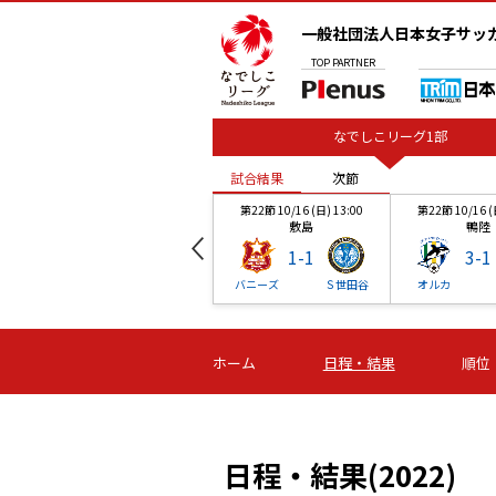
一般社団法人日本女子サッ
TOP
PARTNER
なでしこリーグ1部
試合結果
次節
第22節 10/16 (日) 13:00
第22節 10/16 (
敷島
鴨陸
1
-
1
3
-
1
バニーズ
Ｓ世田谷
オルカ
試合結果
試合結果
次節
次節
00
第22節 10/16 (日) 13:00
第22節 10/16 (日) 13:00
第22節 10/16 (
ホーム
日程・結果
順位
広域第一
敷島
鴨陸
0
-
1
1
-
1
3
-
1
ＦＣ
アンジュ
Ｃ大阪堺
バニーズ
Ｓ世田谷
オルカ
日程・結果(2022)