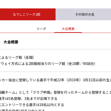
なでしこリーグ2部
その他の大会
リーグ
大会概要
部 大会概要
によるリーグ戦（全国）
ウェイ方式による2回戦総当りのリーグ戦（全18節／90試合）
ッカー協会に登録している選手で平成22年（2010年）3月31日以前の
組織チーム」として「クラブ申請」登録を行ったチームから登録するこ
選手は5名登録、3名までが出場できる
にエントリーできる選手は18名以内とする
の選手の交代は5名以内とする