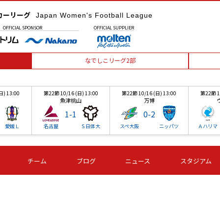
カーリーグ
Japan Women's Football League
OFFICIAL
SPONSOR
OFFICIAL
SUPPLIER
なでしこリーグ2部
日) 13:00
第22節 10/16 (日) 13:00
第22節 10/16 (日) 13:00
第22節 10
魚津桃山
万博
1
-
1
0
-
2
愛媛Ｌ
名古屋
Ｓ日体大
スペ大阪
ニッパツ
Ａハリマ
日) 13:00
第22節 10/16 (日) 13:00
第22節 10/16 (日) 13:00
第22節 10
チーム
ブログ
ニュース
スタジアム
魚津桃山
万博
1
-
1
0
-
2
愛媛Ｌ
名古屋
Ｓ日体大
スペ大阪
ニッパツ
Ａハリマ