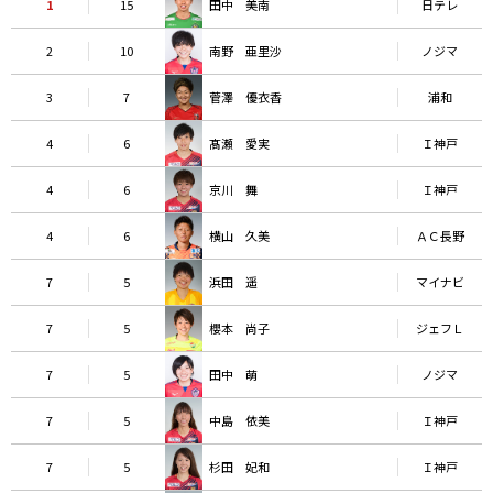
1
15
田中 美南
日テレ
2
10
南野 亜里沙
ノジマ
3
7
菅澤 優衣香
浦和
4
6
髙瀬 愛実
Ｉ神戸
4
6
京川 舞
Ｉ神戸
4
6
横山 久美
ＡＣ長野
7
5
浜田 遥
マイナビ
7
5
櫻本 尚子
ジェフＬ
7
5
田中 萌
ノジマ
7
5
中島 依美
Ｉ神戸
7
5
杉田 妃和
Ｉ神戸