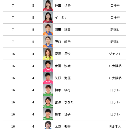
7
5
仲田 歩夢
Ｉ神戸
7
5
イ ミナ
Ｉ神戸
7
5
園田 瑞貴
新潟Ｌ
7
5
阪口 萌乃
新潟Ｌ
16
4
深澤 里沙
ジェフＬ
16
4
宝田 沙織
Ｃ大阪堺
16
4
矢形 海優
Ｃ大阪堺
16
4
籾木 結花
日テレ
16
4
宮澤 ひなた
日テレ
16
4
植木 理子
日テレ
16
4
児野 楓香
F日体大