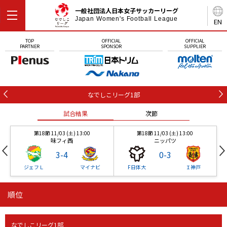
一般社団法人日本女子サッカーリーグ
Japan Women's Football League
EN
TOP
OFFICIAL
OFFICIAL
PARTNER
SPONSOR
SUPPLIER
なでしこリーグ1部
試合結果
次節
第18節 11/03 (土) 13:00
第18節 11/03 (土) 13:00
味フィ西
ニッパツ
3
-
4
0
-
3
ジェフＬ
マイナビ
F日体大
Ｉ神戸
順位
第18節 11/03 (土) 13:00
第18節 11/03 (土) 13:00
試合結果
試合結果
試合結果
試合結果
試合結果
次節
次節
次節
次節
次節
味フィ西
ニッパツ
3
-
4
0
-
3
なでしこリーグ1部