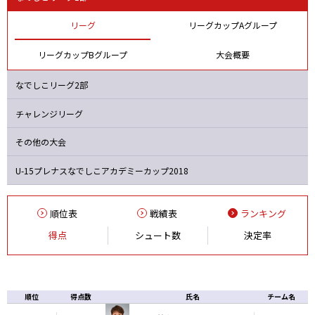
ジェフＬ
マイナビ
F日体大
Ｉ神戸
リーグ
リーグカップAグループ
リーグカップBグループ
大会概要
なでしこリーグ2部
チャレンジリーグ
その他の大会
U-15プレナスなでしこ
アカデミーカップ2018
順位表
戦績表
ランキング
得点
シュート数
決定率
順位
得点数
氏名
チーム名