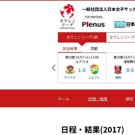
一般社団法人日本女子サッ
TOP
PARTNER
なでしこリーグ1部
なでしこリーグ
試合結果
次節
00
第18節 10/07 (土) 13:00
第18節 10/07 (
ユアスタ
浦和駒
1
-
0
0
-
0
和
マイナビ
ジェフＬ
浦和
試合結果
試合結果
試合結果
試合結果
試合結果
次節
次節
次節
次節
次節
00
第18節 10/07 (土) 13:00
第18節 10/07 (
ホーム
日程・結果
順位
ユアスタ
浦和駒
1
-
0
0
-
0
Ｌ
マイナビ
ジェフＬ
浦和
日程・結果(2017)