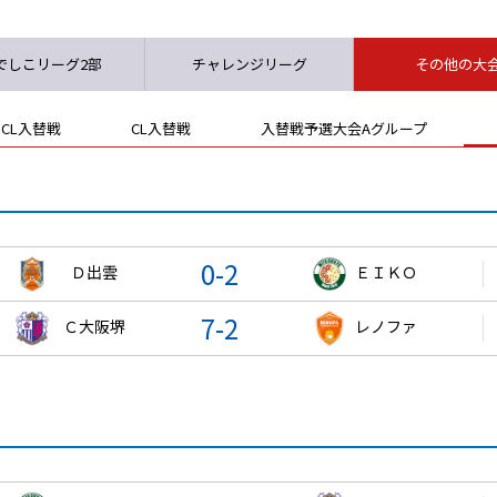
でしこリーグ2部
チャレンジリーグ
その他の大
・CL入替戦
CL入替戦
入替戦予選大会Aグループ
0-2
Ｄ出雲
ＥＩＫＯ
7-2
Ｃ大阪堺
レノファ