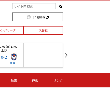
English
レンジリーグ
入替戦
/07 (土) 13:00
第1節 03/26 (日) 13:00
上野
オリプリ
0
-
2
1
-
2
新潟Ｌ
ジェフＬ
マイナビ
/07 (土) 13:00
第18節 10/07 (土) 13:00
第
動画
連載
リンク
上野
ユアスタ
0
-
2
1
-
0
新潟Ｌ
マイナビ
ジェフＬ