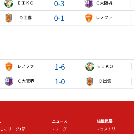
0-3
ＥＩＫＯ
Ｃ大阪堺
0-1
Ｄ出雲
レノファ
1-6
レノファ
ＥＩＫＯ
1-0
Ｃ大阪堺
Ｄ出雲
ム
ニュース
組織概要
しこリーグ1部
リーグ
ヒストリー