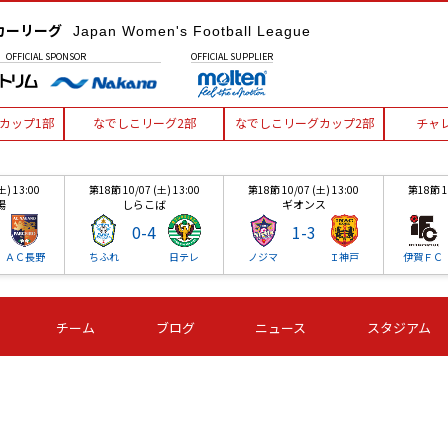
カーリーグ
Japan Women's Football League
OFFICIAL
SPONSOR
OFFICIAL
SUPPLIER
カップ1部
なでしこリーグ2部
なでしこリーグカップ2部
チャ
土) 13:00
第18節 10/07 (土) 13:00
第18節 10/07 (土) 13:00
第18節 10
場
しらこば
ギオンス
0
-
4
1
-
3
ＡＣ長野
ちふれ
日テレ
ノジマ
Ｉ神戸
伊賀ＦＣ
土) 13:00
第18節 10/07 (土) 13:00
第18節 10/07 (土) 13:00
第18節 10
チーム
ブログ
ニュース
スタジアム
場
しらこば
ギオンス
0
-
4
1
-
3
ＡＣ長野
ちふれ
日テレ
ノジマ
Ｉ神戸
伊賀ＦＣ