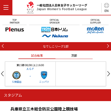
一般社団法人日本女子サッカーリーグ
Japan Women's Football League
EN
TOP
OFFICIAL
OFFICIAL
PARTNER
SPONSOR
SUPPLIER
なでしこリーグ1部
試合結果
次節
第15節 08/08 (土) 16:00
ＡＧＦ
-
Ｓ世田谷
ニッパツ
スタジアム
第16節 09/05 (土) 15:00
第16節 09/05 (土) 15:00
試合結果
次節
ニッパツ
石人の星
-
-
兵庫県立三木総合防災公園陸上競技場