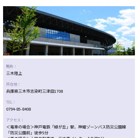
ニッパツ
名古屋
静岡
愛媛Ｌ
略称：
三木陸上
所在地：
兵庫県三木市志染町三津田1708
TEL：
0794-85-8408
アクセス：
＜電車の場合＞神戸電鉄「緑が丘」駅、神姫ゾーンバス防災公園線
「防災公園前」徒歩5分