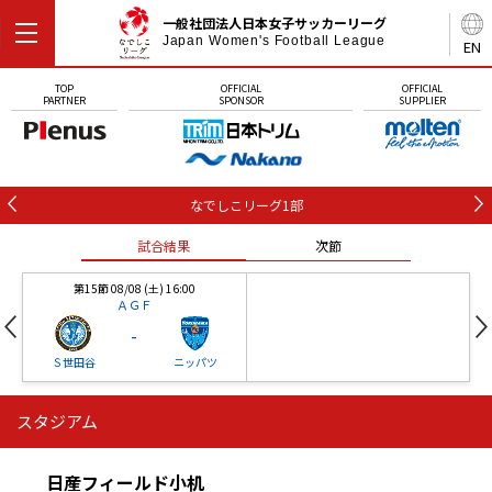
一般社団法人日本女子サッカーリーグ
Japan Women's Football League
EN
TOP
OFFICIAL
OFFICIAL
PARTNER
SPONSOR
SUPPLIER
なでしこリーグ1部
試合結果
次節
第15節 08/08 (土) 16:00
ＡＧＦ
-
Ｓ世田谷
ニッパツ
スタジアム
第16節 09/05 (土) 15:00
第16節 09/05 (土) 15:00
試合結果
次節
ニッパツ
石人の星
-
-
日産フィールド小机