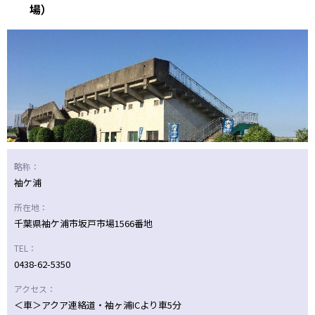
場）
ニッパツ
名古屋
静岡
愛媛Ｌ
略称：
袖ケ浦
所在地：
千葉県袖ケ浦市坂戸市場1566番地
TEL：
0438-62-5350
アクセス：
＜車＞アクア連絡道・袖ヶ浦ICより車5分