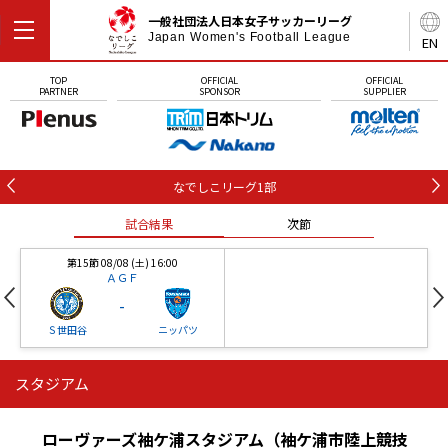
一般社団法人日本女子サッカーリーグ
Japan Women's Football League
EN
TOP
OFFICIAL
OFFICIAL
PARTNER
SPONSOR
SUPPLIER
なでしこリーグ1部
試合結果
次節
第15節 08/08 (土) 16:00
ＡＧＦ
-
Ｓ世田谷
ニッパツ
スタジアム
第16節 09/05 (土) 15:00
第16節 09/05 (土) 15:00
試合結果
次節
ニッパツ
石人の星
-
-
ローヴァーズ袖ケ浦スタジアム（袖ケ浦市陸上競技