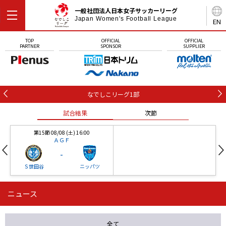
一般社団法人日本女子サッカーリーグ
Japan Women's Football League
EN
TOP
OFFICIAL
OFFICIAL
PARTNER
SPONSOR
SUPPLIER
なでしこリーグ1部
試合結果
次節
第15節 08/08 (土) 16:00
ＡＧＦ
-
Ｓ世田谷
ニッパツ
ニュース
第16節 09/05 (土) 15:00
第16節 09/05 (土) 15:00
試合結果
次節
ニッパツ
石人の星
-
-
全て