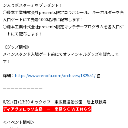
ン入りポスター』をプレゼント！
○藤本工業株式会社presents限定コラボシール、キーホルダーを各
入口ゲートにて先着1000名様に配布します！
○藤本工業株式会社presents限定マッチデープログラムを各入口ゲ
ートにて配布します！
《グッズ情報》
メインスタンド入場ゲート前にてオフィシャルグッズを販売しま
す！
詳細：
https://www.renofa.com/archives/182551/
ーーーーーーーーーー
6/21 (日) 13:30 キックオフ 東広島運動公園 陸上競技場
ディアヴォロッソ広島 ー 南葛ＳＣ ＷＩＮＧＳ
＜イベント情報＞