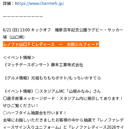
詳細：h
ttps://www.charmefc.jp/
ーーーーーーーーーー
6/21 (日) 13:00 キックオフ 維新百年記念公園ラグビー・サッカー
場（山口県）
レノファ山口ＦＣレディース ー 大和シルフィード
＜イベント情報＞
《マッチデースポンサー》藤本工業株式会社
《グルメ情報》元祖もちもちポテト/もっちいかすてら
《イベント情報》○スタジアムMC「山根みなみ」さん
〇選手直筆メッセージボード：スタジアム内に掲示してあります！
ぜひご覧ください！
○ハーフタイム抽選会を行います！
会場にお越しいただきましたお客様の中から抽選で『レノファレデ
ィースサイン入りユニフォーム』と『レノファレディース2026サイ