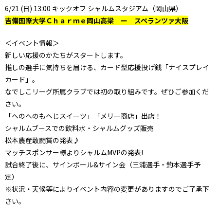
6/21 (日) 13:00 キックオフ シャルムスタジアム（岡山県）
吉備国際大学Ｃｈａｒｍｅ岡山高梁 ー スペランツァ大阪
＜イベント情報＞
新しい応援のかたちがスタートします。
推しの選手に気持ちを届ける、カード型応援投げ銭「ナイスプレイ
カード」。
なでしこリーグ所属クラブでは初の取り組みです。ぜひご参加くだ
さい。
「へのへのもへじスイーツ」「メリー商店」出店！
シャルムブースでの飲料水・シャルムグッズ販売
松本農産敢闘賞の発表♪
マッチスポンサー様よりシャルムMVPの発表!
試合終了後に、サインボール&サイン会（三浦選手・釣本選手予
定）
※状況・天候等によりイベント内容の変更がありますのでご了承下
さい。