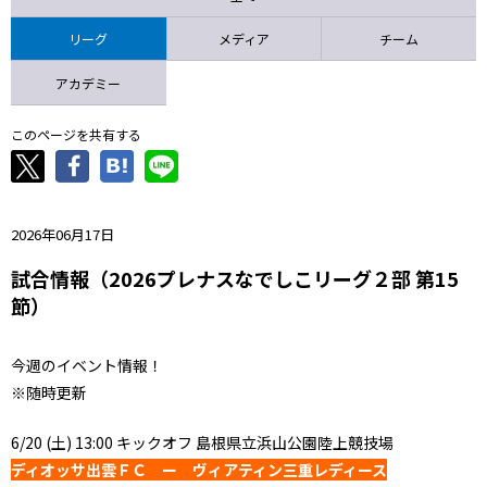
ニッパツ
名古屋
静岡
愛媛Ｌ
リーグ
メディア
チーム
アカデミー
このページを共有する
2026年06月17日
試合情報（2026プレナスなでしこリーグ２部 第15
節）
今週のイベント情報！
※随時更新
6/20 (土) 13:00 キックオフ 島根県立浜山公園陸上競技場
ディオッサ出雲ＦＣ ー ヴィアティン三重レディース