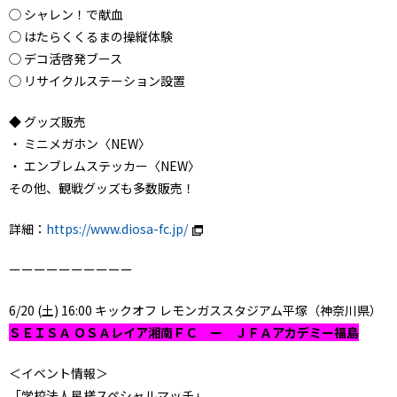
◯ シャレン！で献血
◯ はたらくくるまの操縦体験
◯ デコ活啓発ブース
◯ リサイクルステーション設置
◆ グッズ販売
・ ミニメガホン〈NEW〉
・ エンブレムステッカー〈NEW〉
その他、観戦グッズも多数販売！
詳細：
https://www.diosa-fc.jp/
ーーーーーーーーーー
6/20 (土) 16:00 キックオフ レモンガススタジアム平塚（神奈川県）
ＳＥＩＳＡ ＯＳＡレイア湘南ＦＣ ー ＪＦＡアカデミー福島
＜イベント情報＞
「学校法人星槎スペシャルマッチ」