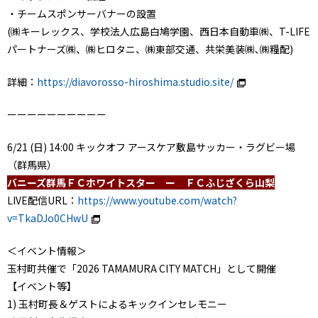
・チームスポンサーバナーの設置
(㈱キーレックス、学校法人広島白鳩学園、西日本自動車㈱、T-LIFE
パートナーズ㈱、㈱ヒロタニ、㈱東部交通、共栄美装㈱､㈱糧配)
詳細：
https://diavorosso-hiroshima.studio.site/
ーーーーーーーーーー
6/21 (日) 14:00 キックオフ アースケア敷島サッカー・ラグビー場
（群馬県）
バニーズ群馬ＦＣホワイトスター ー ＦＣふじざくら山梨
LIVE配信URL：
https://www.youtube.com/watch?
v=TkaDJo0CHwU
＜イベント情報＞
玉村町共催で「2026 TAMAMURA CITY MATCH」として開催
【イベント等】
1) 玉村町長＆ゲストによるキックインセレモニー