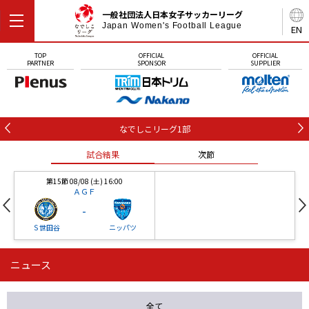
一般社団法人日本女子サッカーリーグ
Japan Women's Football League
EN
TOP
OFFICIAL
OFFICIAL
PARTNER
SPONSOR
SUPPLIER
なでしこリーグ1部
試合結果
次節
第15節 08/08 (土) 16:00
ＡＧＦ
-
Ｓ世田谷
ニッパツ
ニュース
第16節 09/05 (土) 15:00
第16節 09/05 (土) 15:00
試合結果
次節
ニッパツ
石人の星
-
-
全て