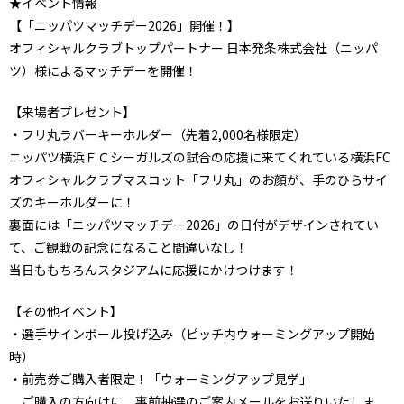
★イベント情報
【「ニッパツマッチデー2026」開催！】
オフィシャルクラブトップパートナー 日本発条株式会社（ニッパ
ツ）様によるマッチデーを開催！
【来場者プレゼント】
・フリ丸ラバーキーホルダー（先着2,000名様限定）
ニッパツ横浜ＦＣシーガルズの試合の応援に来てくれている横浜FC
オフィシャルクラブマスコット「フリ丸」のお顔が、手のひらサイ
ズのキーホルダーに！
裏面には「ニッパツマッチデー2026」の日付がデザインされてい
て、ご観戦の記念になること間違いなし！
当日ももちろんスタジアムに応援にかけつけます！
【その他イベント】
・選手サインボール投げ込み（ピッチ内ウォーミングアップ開始
時）
・前売券ご購入者限定！「ウォーミングアップ見学」
ご購入の方向けに、事前抽選のご案内メールをお送りいたしま