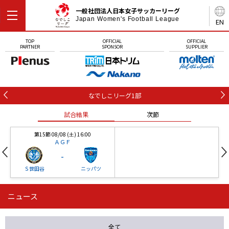
一般社団法人日本女子サッカーリーグ
Japan Women's Football League
EN
TOP
OFFICIAL
OFFICIAL
PARTNER
SPONSOR
SUPPLIER
なでしこリーグ1部
試合結果
次節
第15節 08/08 (土) 16:00
ＡＧＦ
-
Ｓ世田谷
ニッパツ
ニュース
第16節 09/05 (土) 15:00
第16節 09/05 (土) 15:00
試合結果
次節
ニッパツ
石人の星
-
-
全て