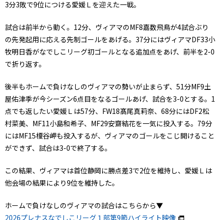
3分3敗で9位につける愛媛Ｌを迎えた一戦。
試合は前半から動く。12分、ヴィアマのMF8嘉数飛鳥が4試合ぶり
の先発起用に応える先制ゴールをあげる。37分にはヴィアマDF33小
牧明日香がなでしこリーグ初ゴールとなる追加点をあげ、前半を2-0
で折り返す。
後半もホームで負けなしのヴィアマの勢いが止まらず、51分MF9土
屋佑津季が今シーズン6点目をなるゴールあげ、試合を3-0とする。1
点でも返したい愛媛Ｌは57分、FW18髙尾真莉奈、68分にはDF2松
村菜美、MF11小島和希子、MF29安齋結花を一気に投入する。79分
にはMF15榎谷岬も投入するが、ヴィアマのゴールをこじ開けること
ができず、試合は3-0で終了する。
この結果、ヴィアマは首位静岡に勝点差3で2位を維持し、愛媛Ｌは
他会場の結果により9位を維持した。
ホームで負けなしのヴィアマの試合はこちらから▼
2026プレナスなでしこリーグ１部第9節ハイライト映像