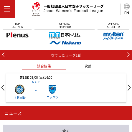
一般社団法人日本女子サッカーリーグ
Japan Women's Football League
EN
TOP
OFFICIAL
OFFICIAL
PARTNER
SPONSOR
SUPPLIER
なでしこリーグ1部
試合結果
次節
第15節 08/08 (土) 16:00
ＡＧＦ
-
Ｓ世田谷
ニッパツ
ニュース
第16節 09/05 (土) 15:00
第16節 09/05 (土) 15:00
試合結果
次節
ニッパツ
石人の星
-
-
全て