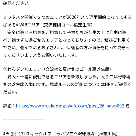
確認ください。
☆ワタスタ開催で２つのエリアが2026年より運用開始になります☆
①あそVIVA!!エリア（交流棟側ゴール裏芝生席）
安全に遊べる用具をご用意して子供たちが芝生の上に自由に遊
べ、飽きずに過ごせるエリアとなっておりますので、ぜひご利用く
ださい。遊んでいるお子さんは、保護者の方が責任を持って見守っ
てくださいますようお願いいたします。
②わんダフルエリア（交流棟と反対側のゴール裏芝生席）
愛犬と一緒に観戦できるエリアを新設しました。入り口は野球場
側の芝生席入場口です。観戦ルールの詳細についてはHPをご確認く
ださい。
詳細：
https://www.orcakamogawafc.com/post/26-news002
ーーーーーーーーーー
4/5 (日) 13:00 キックオフ ニッパツ三ツ沢球技場（神奈川県）