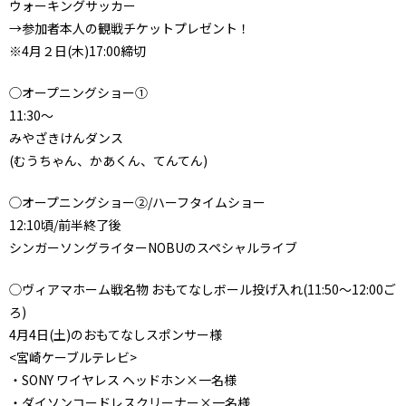
ウォーキングサッカー
→参加者本人の観戦チケットプレゼント！
※4月２日(木)17:00締切
◯オープニングショー①
11:30～
みやざきけんダンス
(むうちゃん、かあくん、てんてん)
◯オープニングショー②/ハーフタイムショー
12:10頃/前半終了後
シンガーソングライターNOBUのスペシャルライブ
◯ヴィアマホーム戦名物 おもてなしボール投げ入れ(11:50〜12:00ご
ろ)
4月4日(土)のおもてなしスポンサー様
<宮崎ケーブルテレビ>
・SONY ワイヤレス ヘッドホン×一名様
・ダイソンコードレスクリーナー×一名様