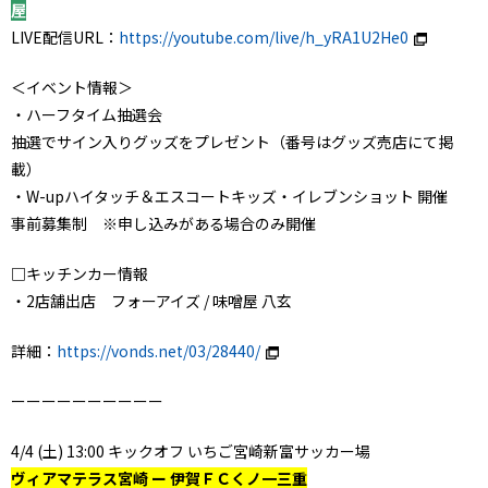
屋
LIVE配信URL：
https://youtube.com/live/h_yRA1U2He0
＜イベント情報＞
・ハーフタイム抽選会
抽選でサイン入りグッズをプレゼント（番号はグッズ売店にて掲
載）
・W-upハイタッチ＆エスコートキッズ・イレブンショット 開催
事前募集制 ※申し込みがある場合のみ開催
□キッチンカー情報
・2店舗出店 フォーアイズ / 味噌屋 八玄
詳細：
https://vonds.net/03/28440/
ーーーーーーーーーー
4/4 (土) 13:00 キックオフ いちご宮崎新富サッカー場
ヴィアマテラス宮崎 ー 伊賀ＦＣくノ一三重