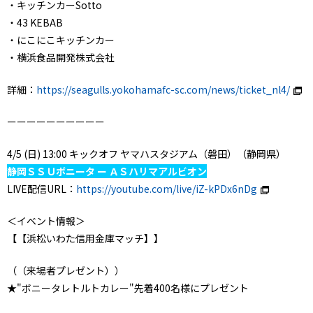
・キッチンカーSotto
・43 KEBAB
・にこにこキッチンカー
・横浜食品開発株式会社
詳細：
https://seagulls.yokohamafc-sc.com/news/ticket_nl4/
ーーーーーーーーーー
4/5 (日) 13:00 キックオフ ヤマハスタジアム（磐田）（静岡県）
静岡ＳＳＵボニータ ー ＡＳハリマアルビオン
LIVE配信URL：
https://youtube.com/live/iZ-kPDx6nDg
＜イベント情報＞
【【浜松いわた信用金庫マッチ】】
（（来場者プレゼント））
★"ボニータレトルトカレー"先着400名様にプレゼント