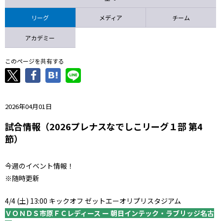
ニッパツ
名古屋
静岡
愛媛Ｌ
リーグ
メディア
チーム
アカデミー
このページを共有する
2026年04月01日
試合情報（2026プレナスなでしこリーグ１部 第4
節）
今週のイベント情報！
※随時更新
4/4 (土) 13:00 キックオフ ゼットエーオリプリスタジアム
ＶＯＮＤＳ市原ＦＣレディース ー 朝日インテック・ラブリッジ名古