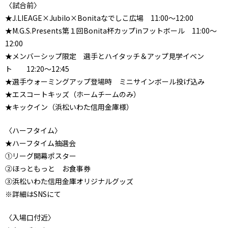
〈試合前〉
★J.LIEAGE×Jubilo×Bonitaなでしこ広場 11:00～12:00
★M.G.S.Presents第１回Bonita杯カップinフットボール 11:00～
12:00
★メンバーシップ限定 選手とハイタッチ＆アップ見学イベン
ト 12:20～12:45
★選手ウォーミングアップ登場時 ミニサインボール投げ込み
★エスコートキッズ（ホームチームのみ）
★キックイン（浜松いわた信用金庫様）
〈ハーフタイム〉
★ハーフタイム抽選会
①リーグ開幕ポスター
②ほっともっと お食事券
③浜松いわた信用金庫オリジナルグッズ
※詳細はSNSにて
〈入場口付近〉