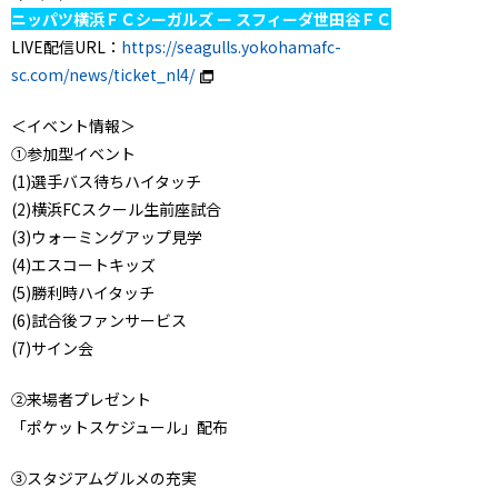
ニッパツ横浜ＦＣシーガルズ ー スフィーダ世田谷ＦＣ
LIVE配信URL：
https://seagulls.yokohamafc-
sc.com/news/ticket_nl4/
＜イベント情報＞
①参加型イベント
(1)選手バス待ちハイタッチ
(2)横浜FCスクール生前座試合
(3)ウォーミングアップ見学
(4)エスコートキッズ
(5)勝利時ハイタッチ
(6)試合後ファンサービス
(7)サイン会
②来場者プレゼント
「ポケットスケジュール」配布
③スタジアムグルメの充実