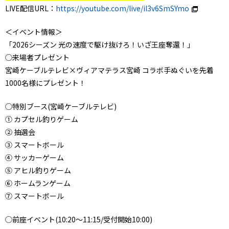
LIVE配信URL：
https://youtube.com/live/iI3v6SmSYmo
＜イベント情報＞
「2026シーズン 光の速度で駆け抜けろ！いざ王座奪還！」
◯来場者プレゼント
宮崎ケーブルテレビ×ヴィアマテラス宮崎 コラボ手ぬぐいを先着
1000名様にプレゼント！
◯特別ブース(宮崎ケーブルテレビ)
① カプセル釣りゲーム
② 抽選会
③ スマートボール
④ サッカーゲーム
⑤ アヒル釣りゲーム
⑥ ホームランゲーム
⑦ スマートボール
◯前座イベント(10:20～11:15/受付開始10:00)