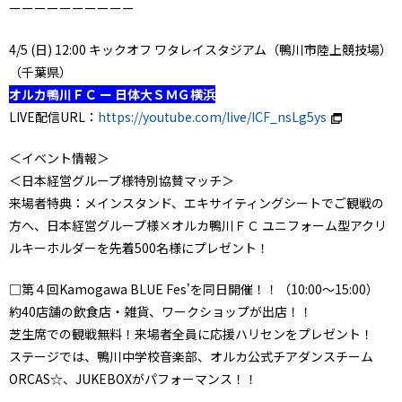
ーーーーーーーーーー
4/5 (日) 12:00 キックオフ ワタレイスタジアム（鴨川市陸上競技場）
（千葉県）
オルカ鴨川ＦＣ ー 日体大ＳＭＧ横浜
LIVE配信URL：
https://youtube.com/live/ICF_nsLg5ys
＜イベント情報＞
＜日本経営グループ様特別協賛マッチ＞
来場者特典：メインスタンド、エキサイティングシートでご観戦の
方へ、日本経営グループ様×オルカ鴨川ＦＣ ユニフォーム型アクリ
ルキーホルダーを先着500名様にプレゼント！
□第４回Kamogawa BLUE Fes'を同日開催！！（10:00～15:00）
約40店舗の飲食店・雑貨、ワークショップが出店！！
芝生席での観戦無料！来場者全員に応援ハリセンをプレゼント！
ステージでは、鴨川中学校音楽部、オルカ公式チアダンスチーム
ORCAS☆、JUKEBOXがパフォーマンス！！