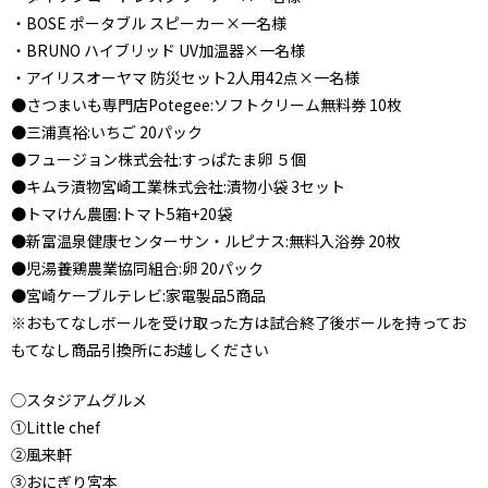
・BOSE ポータブル スピーカー×一名様
・BRUNO ハイブリッド UV加温器×一名様
・アイリスオーヤマ 防災セット2人用42点×一名様
●さつまいも専門店Potegee:ソフトクリーム無料券 10枚
●三浦真裕:いちご 20パック
●フュージョン株式会社:すっぱたま卵 ５個
●キムラ漬物宮崎工業株式会社:漬物小袋 3セット
●トマけん農園:トマト5箱+20袋
●新富温泉健康センターサン・ルピナス:無料入浴券 20枚
●児湯養鶏農業協同組合:卵 20パック
●宮崎ケーブルテレビ:家電製品5商品
※おもてなしボールを受け取った方は試合終了後ボールを持ってお
もてなし商品引換所にお越しください
◯スタジアムグルメ
①Little chef
②風来軒
③おにぎり宮本