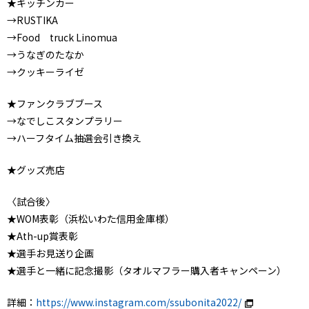
★キッチンカー
→RUSTIKA
→Food truck Linomua
→うなぎのたなか
→クッキーライゼ
★ファンクラブブース
→なでしこスタンプラリー
→ハーフタイム抽選会引き換え
★グッズ売店
〈試合後〉
★WOM表彰（浜松いわた信用金庫様）
★Ath-up賞表彰
★選手お見送り企画
★選手と一緒に記念撮影（タオルマフラー購入者キャンペーン）
詳細：
https://www.instagram.com/ssubonita2022/