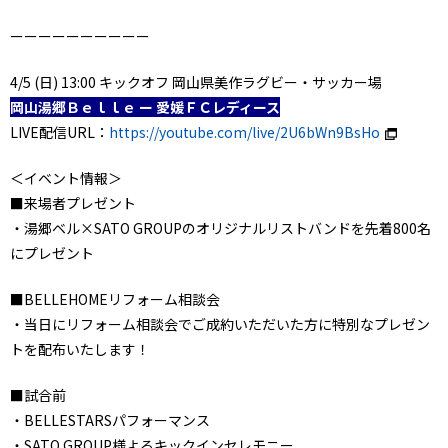
ーーーーーーーーーー
4/5 (日) 13:00 キックオフ 岡山県美作ラグビー・サッカー場
岡山湯郷Ｂｅｌｌｅ ー 愛媛ＦＣレディース
LIVE配信URL：
https://youtube.com/live/2U6bWn9BsHo
＜イベント情報＞
■来場者プレゼント
・湯郷ベル×SATO GROUPのオリジナルリストバンドを先着800名
にプレゼント
■BELLEHOMEリフォーム相談会
・当日にリフォーム相談会でご成約いただいた方に特別なプレゼン
トを配布いたします！
■試合前
・BELLESTARSパフォーマンス
・SATO GROUP様よるキックインセレモニー