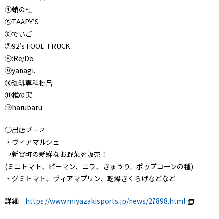
④蛸の杜
⑤TAAPY'S
⑥でいご
⑦92's FOOD TRUCK
⑧:Re/Do
⑨yanagi.
⑩珈琲専科批呂
⑪椎の実
⑫harubaru
◯出店ブース
・ヴィアマルシェ
→新富町の新鮮なお野菜を販売！
(ミニトマト、ピーマン、ニラ、きゅうり、ポップコーンの種)
・グミトマト、ヴィアマプリン、乾燥きくらげなどなど
詳細：
https://www.miyazakisports.jp/news/27898.html