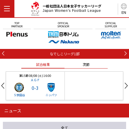
一般社団法人日本女子サッカーリーグ
Japan Women's Football League
EN
TOP
OFFICIAL
OFFICIAL
PARTNER
SPONSOR
SUPPLIER
なでしこリーグ1部
試合結果
次節
第15節 08/08 (土) 16:00
ＡＧＦ
0
-
3
Ｓ世田谷
ニッパツ
ニュース
第16節 09/05 (土) 15:00
第16節 09/05 (土) 15:00
試合結果
次節
ニッパツ
石人の星
-
-
全て