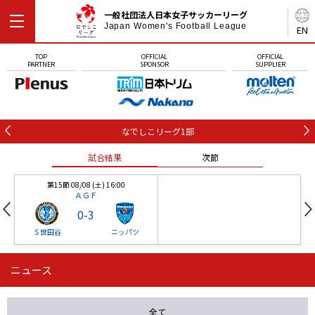
一般社団法人日本女子サッカーリーグ
Japan Women's Football League
EN
TOP
OFFICIAL
OFFICIAL
PARTNER
SPONSOR
SUPPLIER
なでしこリーグ1部
試合結果
次節
第15節 08/08 (土) 16:00
ＡＧＦ
0
-
3
Ｓ世田谷
ニッパツ
ニュース
第16節 09/05 (土) 15:00
第16節 09/05 (土) 15:00
試合結果
次節
ニッパツ
石人の星
-
-
全て