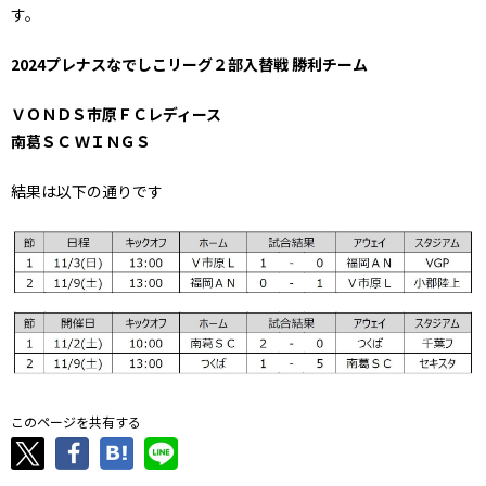
す。
2024プレナスなでしこリーグ２部入替戦 勝利チーム
ＶＯＮＤＳ市原ＦＣレディース
南葛ＳＣ ＷＩＮＧＳ
結果は以下の通りです
このページを共有する