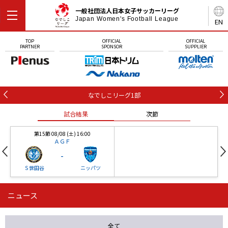
一般社団法人日本女子サッカーリーグ
Japan Women's Football League
EN
TOP
OFFICIAL
OFFICIAL
PARTNER
SPONSOR
SUPPLIER
なでしこリーグ1部
試合結果
次節
第15節 08/08 (土) 16:00
ＡＧＦ
-
Ｓ世田谷
ニッパツ
ニュース
第16節 09/05 (土) 15:00
第16節 09/05 (土) 15:00
試合結果
次節
ニッパツ
石人の星
-
-
全て