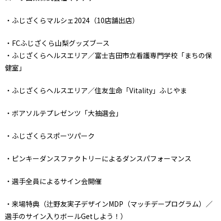
・ふじざくらマルシェ2024（10店舗出店）
・FCふじざくら山梨グッズブース
・ふじざくらヘルスエリア／富士吉田市立看護専門学校「まちの保
健室」
・ふじざくらヘルスエリア／住友生命「Vitality」ふじやま
・ボアソルテプレゼンツ「大抽選会」
・ふじざくらスポーツパーク
・ピンキーダンスファクトリーによるダンスパフォーマンス
・選手全員によるサイン会開催
・来場特典（辻野友実子デザインMDP（マッチデープログラム）／
選手のサイン入りボールGetしよう！）