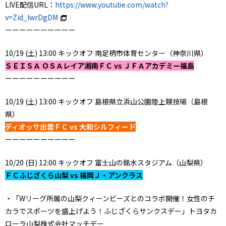
LIVE配信URL：
https://www.youtube.com/watch?
v=Zid_IwrDgDM
ーーーーーーーーーー
10/19 (土) 13:00 キックオフ 南足柄市体育センター（神奈川県）
ＳＥＩＳＡ ＯＳＡレイア湘南ＦＣ vs ＪＦＡアカデミー福島
ーーーーーーーーーー
10/19 (土) 13:00 キックオフ 島根県立浜山公園陸上競技場（島根
県）
ディオッサ出雲ＦＣ vs 大和シルフィード
ーーーーーーーーーー
10/20 (日) 12:00 キックオフ 富士山の銘水スタジアム（山梨県）
ＦＣふじざくら山梨 vs 福岡Ｊ・アンクラス
・「Wリーグ所属の山梨クィーンビーズとのコラボ開催！女性のチ
カラでスポーツを盛上げよう！ふじざくらサンクスデー」トヨタカ
ローラ山梨株式会社マッチデー