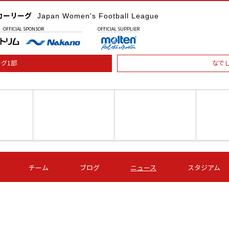
カーリーグ
Japan Women's Football League
OFFICIAL
SPONSOR
OFFICIAL
SUPPLIER
グ1部
なで
土) 15:00
第16節 09/05 (土) 16:00
第16節 09/05 (土) 17:00
第16節 09
チーム
ブログ
ニュース
スタジアム
星
ＡＧＦ
いちご
-
-
愛媛Ｌ
Ｓ世田谷
伊賀ＦＣ
ヴィアマ
Ａハリマ
Ｖ市原Ｌ