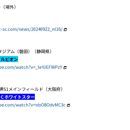
ト（場外）
c-sc.com/news/20240922_nl16/
ヤマハスタジアム（磐田）（静岡県）
アルビオン
be.com/watch?v=_IeYJEFWPzY
GREEN堺S1メインフィールド（大阪府）
ＦＣホワイトスター
ube.com/watch?v=nbO8OdvMC3c