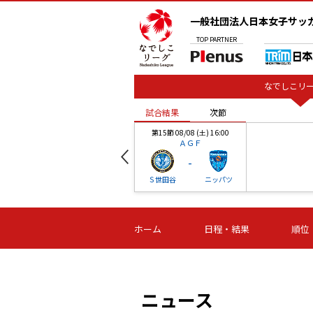
一般社団法人日本女子サッ
TOP
PARTNER
なでしこリー
試合結果
次節
00
第15節 08/08 (土) 16:00
ＡＧＦ
-
ベル
Ｓ世田谷
ニッパツ
試合結果
次節
00
第16節 09/06 (日) 15:00
第16節 09/05 (土) 15:00
第16節 09/05 (
ホーム
日程・結果
順位
津山
ニッパツ
石人の
-
-
-
体大
湯郷ベル
オルカ
ニッパツ
名古屋
静岡
ニュース