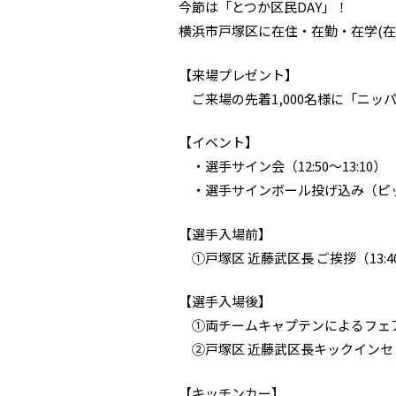
今節は「とつか区民DAY」！
横浜市戸塚区に在住・在勤・在学(在
【来場プレゼント】
ご来場の先着1,000名様に「ニッ
【イベント】
・選手サイン会（12:50～13:10）
・選手サインボール投げ込み（ピ
【選手入場前】
①戸塚区 近藤武区長 ご挨拶（13:4
【選手入場後】
①両チームキャプテンによるフェ
②戸塚区 近藤武区長キックインセ
【キッチンカー】