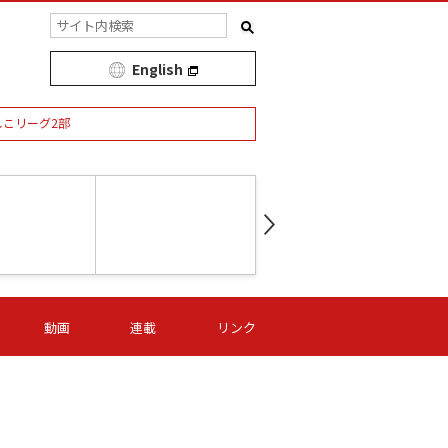
English
しこリーグ2部
第16節 09/05 (土) 15:00
第
ニッパツ
-
ニッパツ
名古屋
/06 (日) 15:00
第16節 09/06 (日) 15:00
第16節 09/05 (土) 15:00
第
動画
連載
リンク
オリプリ
津山
ニッパツ
-
-
-
Ｓ日体大
湯郷ベル
オルカ
ニッパツ
名古屋