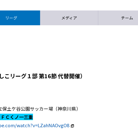
リーグ
メディア
チーム
しこリーグ１部 第16節 代替開催）
 神奈川県立保土ケ谷公園サッカー場（神奈川県）
賀ＦＣくノ一三重
ube.com/watch?v=LZahNAOvgO8