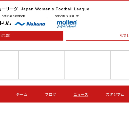
カーリーグ
Japan Women's Football League
OFFICIAL
SPONSOR
OFFICIAL
SUPPLIER
グ1部
なで
土) 15:00
第16節 09/05 (土) 16:00
第16節 09/05 (土) 17:00
第16節 09
チーム
ブログ
ニュース
スタジアム
星
ＡＧＦ
いちご
-
-
愛媛Ｌ
Ｓ世田谷
伊賀ＦＣ
ヴィアマ
Ａハリマ
Ｖ市原Ｌ