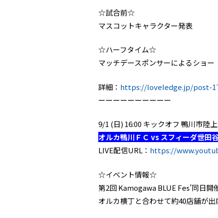
☆試合前☆
マスコットキャラクター発表
☆ハーフタイム☆
マッチデースポンサーによるショー
詳細：
https://loveledge.jp/post-1
ーーーーーーーーーー
9/1 (日) 16:00 キックオフ 鴨川
オルカ鴨川ＦＣ vs スフィーダ世田
LIVE配信URL：
https://www.yout
☆イベント情報☆
第2回 Kamogawa BLUE Fes'同日開催
オルカ横丁と合わせて約40店舗が出