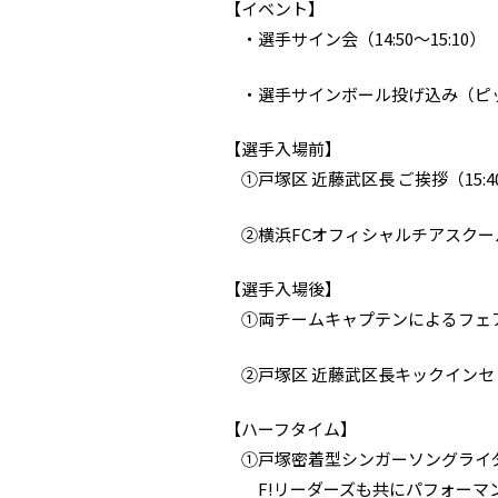
【イベント】
・選手サイン会（14:50～15:10）
・選手サインボール投げ込み（ピ
【選手入場前】
①戸塚区 近藤武区長 ご挨拶（15:4
②横浜FCオフィシャルチアスクール「
【選手入場後】
①両チームキャプテンによるフェ
②戸塚区 近藤武区長キックインセ
【ハーフタイム】
①戸塚密着型シンガーソングライター
F!リーダーズも共にパフォーマ