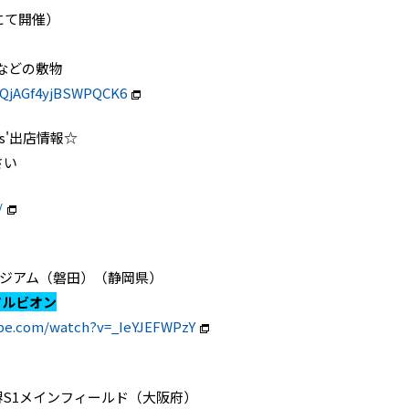
ッチにて開催）
などの敷物
/HQjAGf4yjBSWPQCK6
es'出店情報☆
さい
/
マハスタジアム（磐田）（静岡県）
アルビオン
be.com/watch?v=_IeYJEFWPzY
GREEN堺S1メインフィールド（大阪府）