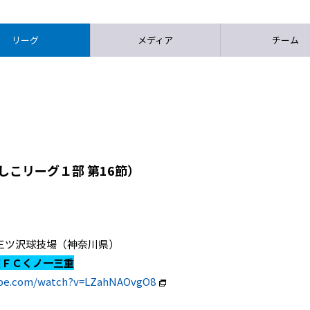
リーグ
メディア
チーム
しこリーグ１部 第16節）
ニッパツ三ツ沢球技場（神奈川県）
賀ＦＣくノ一三重
ube.com/watch?v=LZahNAOvgO8