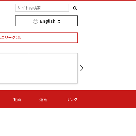
English
しこリーグ2部
第16節 09/05 (土) 15:00
第
ニッパツ
-
ニッパツ
名古屋
/06 (日) 15:00
第16節 09/06 (日) 15:00
第16節 09/05 (土) 15:00
第
動画
連載
リンク
オリプリ
津山
ニッパツ
-
-
-
Ｓ日体大
湯郷ベル
オルカ
ニッパツ
名古屋