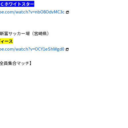
ＦＣホワイトスター
ube.com/watch?v=nbO8OdvMC3c
ちご宮崎新富サッカー場（宮崎県）
ディース
ube.com/watch?v=OCY1eShWgd0
ヨ！全員集合マッチ】