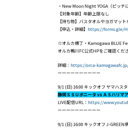
・New Moon Night YOGA（ピ
【対象年齢】年齢上限なし
【持ち物】バスタオルやヨガマット
【申込・詳細】
https://forms.gle
☆オルカ横丁・Kamogawa BLUE F
オルカ鴨川FC公式HPをご確認くだ
詳細：
https://orca-kamogawafc.jp
ーーーーーーーーーー
9/1 (日) 16:00 キックオフ ヤ
静岡ＳＳＵボニータ vs ＡＳハリマ
LIVE配信URL：
https://www.youtu
ーーーーーーーーーー
9/1 (日) 16:00 キックオフ J-