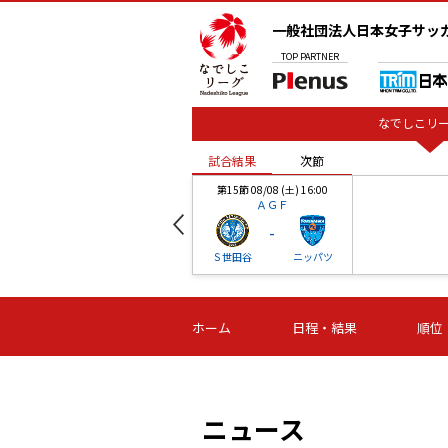
一般社団法人日本女子サッ
TOP
PARTNER
なでしこリー
試合結果
次節
00
第15節 08/08 (土) 16:00
ＡＧＦ
-
ベル
Ｓ世田谷
ニッパツ
試合結果
次節
00
第16節 09/06 (日) 15:00
第16節 09/05 (土) 15:00
第16節 09/05 (
ホーム
日程・結果
順位
津山
ニッパツ
石人の
-
-
-
体大
湯郷ベル
オルカ
ニッパツ
名古屋
静岡
ニュース