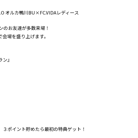
K.O オルカ鴨川BU×FC.VIDAレディース
ルンのお友達が多数来場！
で会場を盛り上げます。
ラン』
。３ポイント貯めたら最初の特典ゲット！