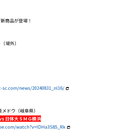
新商品が登場！
ト（場外）
c-sc.com/news/20240831_nl16/
良川球技メドウ（岐阜県）
vs 日体大ＳＭＧ横浜
ube.com/watch?v=IDHa3S85_Rk