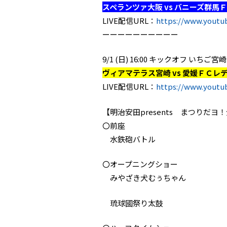
スペランツァ大阪 vs バニーズ群馬
LIVE配信URL：
https://www.yout
ーーーーーーーーーー
9/1 (日) 16:00 キックオフ い
ヴィアマテラス宮崎 vs 愛媛ＦＣレ
LIVE配信URL：
https://www.yout
【明治安田presents まつりだ
〇前座
水鉄砲バトル
〇オープニングショー
みやざき犬むぅちゃん
琉球國祭り太鼓