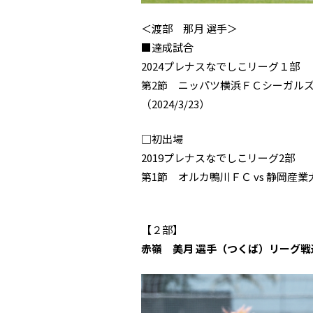
＜渡部 那月 選手＞
■達成試合
2024プレナスなでしこリーグ１部
第2節 ニッパツ横浜ＦＣシーガルズ
（2024/3/23）
□初出場
2019プレナスなでしこリーグ2部
第1節 オルカ鴨川ＦＣ vs 静岡産業
【２部】
赤嶺 美月 選手（つくば）リーグ戦