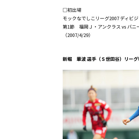
□初出場
モックなでしこリーグ2007 ディビジ
第1節 福岡Ｊ・アンクラス vs 
（2007/4/29）
新堀 華波 選手（Ｓ世田谷）リーグ