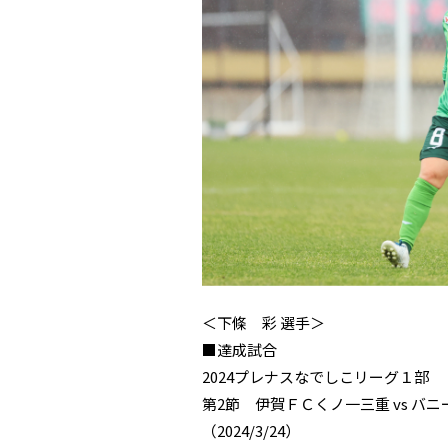
＜下條 彩 選手＞
■達成試合
2024プレナスなでしこリーグ１部
第2節 伊賀ＦＣくノ一三重 vs 
（2024/3/24）