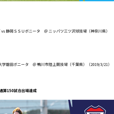
 vs 静岡ＳＳＵボニータ ＠ ニッパツ三ツ沢球技場（神奈川県）
大学磐田ボニータ ＠ 鴨川市陸上競技場（千葉県）（2019/3/21）
通算150試合出場達成