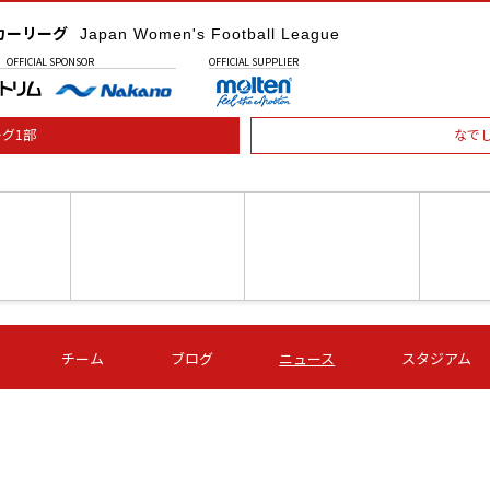
カーリーグ
Japan Women's Football League
OFFICIAL
SPONSOR
OFFICIAL
SUPPLIER
グ1部
なで
土) 15:00
第16節 09/05 (土) 16:00
第16節 09/05 (土) 17:00
第16節 09
チーム
ブログ
ニュース
スタジアム
星
ＡＧＦ
いちご
-
-
愛媛Ｌ
Ｓ世田谷
伊賀ＦＣ
ヴィアマ
Ａハリマ
Ｖ市原Ｌ