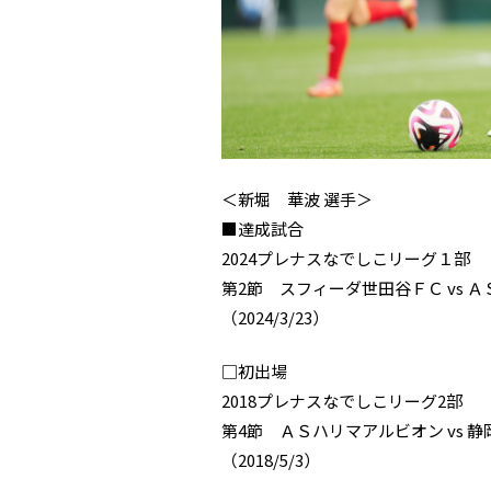
＜新堀 華波 選手＞
■達成試合
2024プレナスなでしこリーグ１部
第2節 スフィーダ世田谷ＦＣ vs
（2024/3/23）
□初出場
2018プレナスなでしこリーグ2部
第4節 ＡＳハリマアルビオン vs
（2018/5/3）