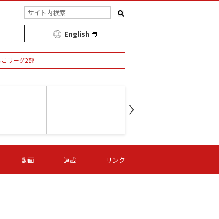
English
しこリーグ2部
第16節 09/05 (土) 15:00
第
ニッパツ
-
ニッパツ
名古屋
/06 (日) 15:00
第16節 09/06 (日) 15:00
第16節 09/05 (土) 15:00
第
動画
連載
リンク
オリプリ
津山
ニッパツ
-
-
-
Ｓ日体大
湯郷ベル
オルカ
ニッパツ
名古屋