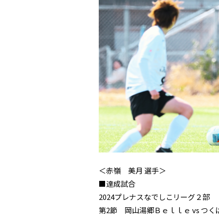
＜赤嶺 美月 選手＞
■達成試合
2024プレナスなでしこリーグ２部
第2節 岡山湯郷Ｂｅｌｌｅ vs 