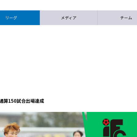
リーグ
メディア
チーム
通算150試合出場達成