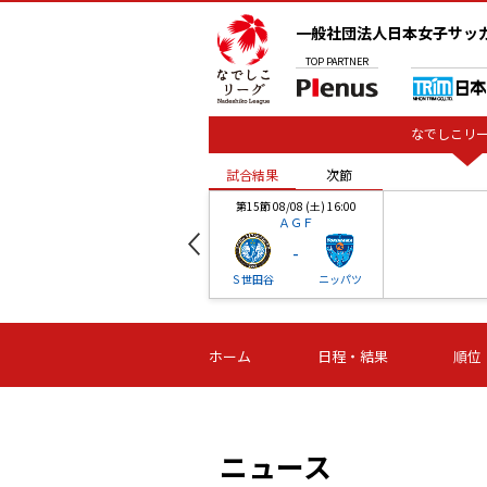
一般社団法人日本女子サッ
TOP
PARTNER
なでしこリー
試合結果
次節
00
第15節 08/08 (土) 16:00
ＡＧＦ
-
ベル
Ｓ世田谷
ニッパツ
試合結果
次節
00
第16節 09/06 (日) 15:00
第16節 09/05 (土) 15:00
第16節 09/05 (
ホーム
日程・結果
順位
津山
ニッパツ
石人の
-
-
-
体大
湯郷ベル
オルカ
ニッパツ
名古屋
静岡
ニュース