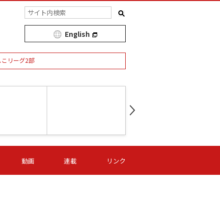
English
しこリーグ2部
第16節 09/05 (土) 15:00
第
ニッパツ
-
ニッパツ
名古屋
/06 (日) 15:00
第16節 09/06 (日) 15:00
第16節 09/05 (土) 15:00
第
動画
連載
リンク
オリプリ
津山
ニッパツ
-
-
-
Ｓ日体大
湯郷ベル
オルカ
ニッパツ
名古屋