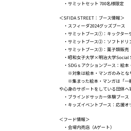
・サミットセット 700名様限定
＜SFIDA STREET：ブース情報＞
・スフィーダ2024グッズブース
・サミットブース①：キックター
・サミットブース②：ソフトドリ
・サミットブース③：菓子類販売
・昭和女子大学×明治大学Social
・SDGｓアクションブース：絵本
※対象は絵本・マンガのみとな
※集まった絵本・マンガは「一般
や心身のサポートをしている団体へ
・ブラインドサッカー体験ブース
・キッズイベントブース：応援オ
＜フード情報＞
・会場内売店（Aゲート）