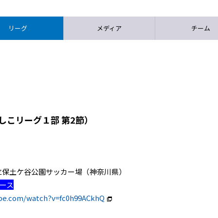
リーグ
メディア
チーム
しこリーグ１部 第2節）
神奈川県立保土ケ谷公園サッカー場（神奈川県）
ィース
ube.com/watch?v=fc0h99ACkhQ