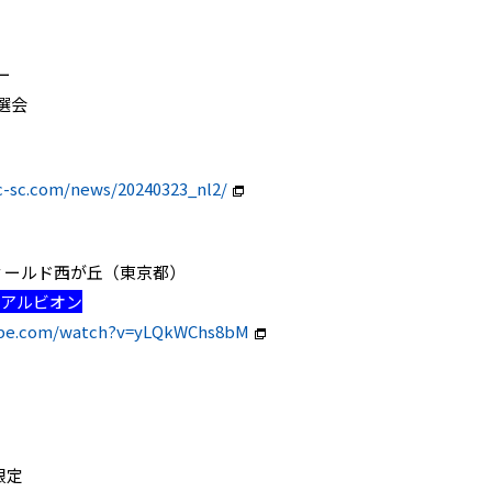
ー
選会
c-sc.com/news/20240323_nl2/
味の素フィールド西が丘（東京都）
マアルビオン
ube.com/watch?v=yLQkWChs8bM
限定