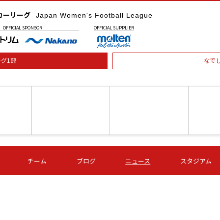
カーリーグ
Japan Women's Football League
OFFICIAL
SPONSOR
OFFICIAL
SUPPLIER
グ1部
なで
土) 15:00
第16節 09/05 (土) 16:00
第16節 09/05 (土) 17:00
第16節 09
チーム
ブログ
ニュース
スタジアム
星
ＡＧＦ
いちご
-
-
愛媛Ｌ
Ｓ世田谷
伊賀ＦＣ
ヴィアマ
Ａハリマ
Ｖ市原Ｌ