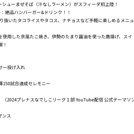
ャーシューまぜそば（汁なしラーメン）がスフィーダ初上陸！
Coffee～：絶品ハンバーガー&ドリンク！！
だわり抜いたタコライスやタコス、ナチョスなど手軽に楽しめるメニュ
使用した京風たこ焼き、伊勢のたまり醤油を使った唐揚げ、スイ
場！
サー投げ入れ
150試合達成セレモニー
024プレナスなでしこリーグ１部 YouTube配信 公式テーマソ
マンス