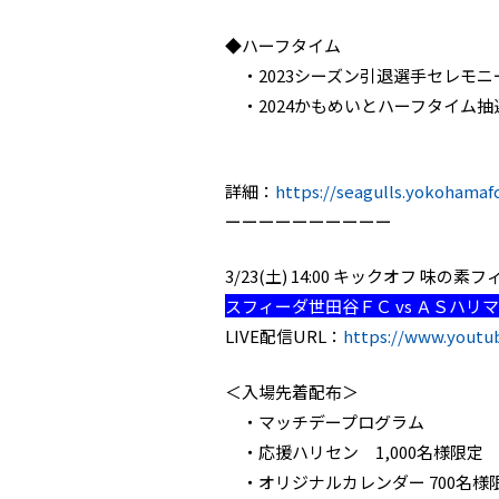
◆ハーフタイム
・2023シーズン引退選手セレモニ
・2024かもめいとハーフタイム抽
詳細：
https://seagulls.yokohamaf
ーーーーーーーーーー
3/23(土) 14:00 キックオフ 
スフィーダ世田谷ＦＣ vs ＡＳハリ
LIVE配信URL：
https://www.yout
＜入場先着配布＞
・マッチデープログラム
・応援ハリセン 1,000名様限定
・オリジナルカレンダー 700名様