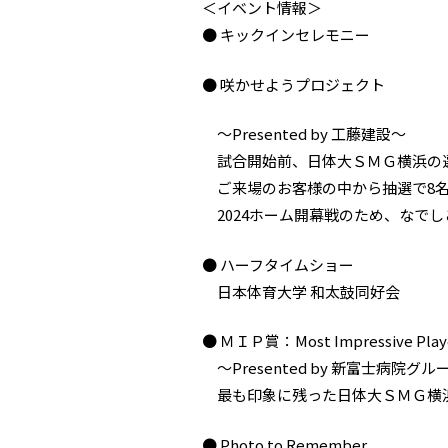
＜イベント情報＞
● キックインセレモニー
● 咲かせようプロジェクト
～Presented by 工藤建設～
試合開始前、日体大ＳＭＧ横浜の
ご来場のお客様の中から抽選で8名
2024ホーム開幕戦のため、なで
● ハーフタイムショー
日本体育大学 和太鼓同好会
● ＭＩＰ賞：Most Impressive Play
～Presented by 新富士病院グル
最も印象に残った日体大ＳＭＧ横
● Photo to Remember