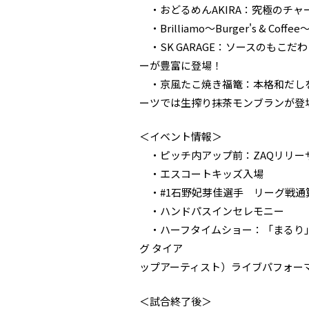
・おどるめんAKIRA：究極のチ
・Brilliamo～Burger's & 
・SK GARAGE：ソースのもこ
ーが豊富に登場！
・京風たこ焼き福篭：本格和だしを
ーツでは生搾り抹茶モンブランが登
＜イベント情報＞
・ピッチ内アップ前：ZAQリリー
・エスコートキッズ入場
・#1石野妃芽佳選手 リーグ戦通算
・ハンドパスインセレモニー
・ハーフタイムショー：「まるり」（2
グ タイア
ップアーティスト）ライブパフォー
＜試合終了後＞