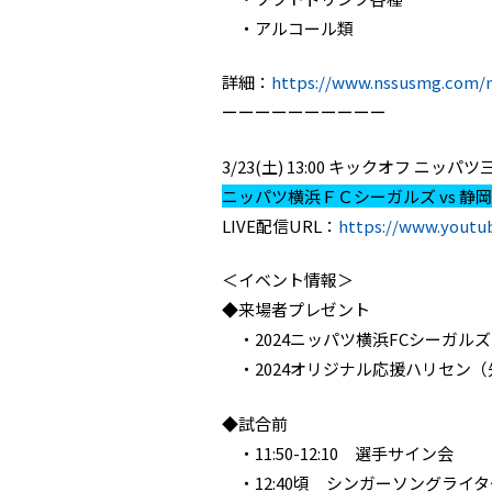
・アルコール類
詳細：
https://www.nssusmg.com/n
ーーーーーーーーーー
3/23(土) 13:00 キックオフ 
ニッパツ横浜ＦＣシーガルズ vs 静
LIVE配信URL：
https://www.yout
＜イベント情報＞
◆来場者プレゼント
・2024ニッパツ横浜FCシーガル
・2024オリジナル応援ハリセン（先
◆試合前
・11:50-12:10 選手サイン会
・12:40頃 シンガーソングライタ