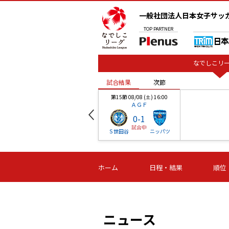
一般社団法人日本女子サッ
TOP
PARTNER
なでしこリー
試合結果
次節
00
第15節 08/08 (土) 16:00
ＡＧＦ
0
-
1
試合中
ベル
Ｓ世田谷
ニッパツ
試合結果
次節
00
第16節 09/06 (日) 15:00
第16節 09/05 (土) 15:00
第16節 09/05 (
ホーム
日程・結果
順位
津山
ニッパツ
石人の
-
-
-
体大
湯郷ベル
オルカ
ニッパツ
名古屋
静岡
ニュース