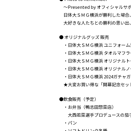
～Presented by オフィシャルサ
日体大ＳＭＧ横浜が勝利した場合、
大好きな人たちとの勝利の思い出、
● オリジナルグッズ 販売
・日体大ＳＭＧ横浜 ユニフォーム型
・日体大ＳＭＧ横浜 タオルマフラ
・日体大ＳＭＧ横浜 オリジナルト
・日体大ＳＭＧ横浜 オリジナルノ
・日体大ＳＭＧ横浜 2024ガチャ
★大変お買い得な「開幕記念セッ
●飲食販売（予定）
・お弁当（鴨志田惣菜店）
大西若菜選手プロデュースの茄子
・パン
・ソフトドリンク各種