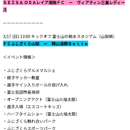
ＳＥＩＳＡ ＯＳＡレイア湘南ＦＣ ー ヴィアティン三重レディー
ス
ーーーーーーーーーー
3/17 (日) 13:00 キックオフ 富士山の銘水スタジアム（山梨県）
ＦＣふじざくら山梨 ー 岡山湯郷Ｂｅｌｌｅ
＜イベント情報＞
・ふじざくらグルメマルシェ
・親子サッカー教室
・選手サイン入りボールの投げ入れ
・富士吉田市長挨拶
・オープニングアクト（富士山火焔太鼓）
・選手入場（エスコートキッズ）
・ハーフタイムショー（富士山火焔太鼓）
・ふじざくら触れ合いパーク
・ふじざくらスポーツパーク