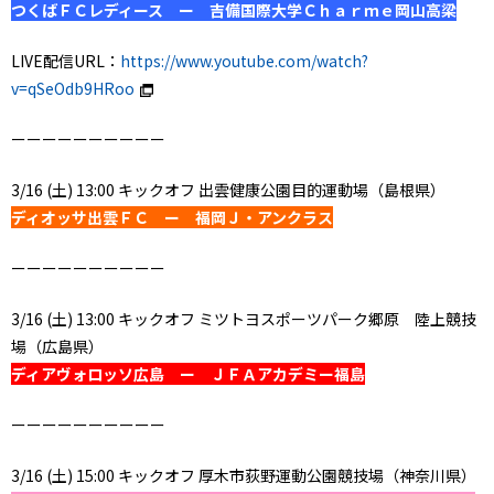
つくばＦＣレディース ー 吉備国際大学Ｃｈａｒｍｅ岡山高梁
LIVE配信URL：
https://www.youtube.com/watch?
v=qSeOdb9HRoo
ーーーーーーーーーー
3/16 (土) 13:00 キックオフ 出雲健康公園目的運動場（島根県）
ディオッサ出雲ＦＣ ー 福岡Ｊ・アンクラス
ーーーーーーーーーー
3/16 (土) 13:00 キックオフ ミツトヨスポーツパーク郷原 陸上競技
場（広島県）
ディアヴォロッソ広島 ー ＪＦＡアカデミー福島
ーーーーーーーーーー
3/16 (土) 15:00 キックオフ 厚木市荻野運動公園競技場（神奈川県）