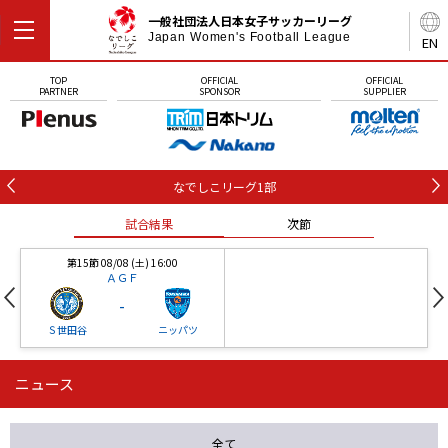
一般社団法人日本女子サッカーリーグ
Japan Women's Football League
EN
TOP
OFFICIAL
OFFICIAL
PARTNER
SPONSOR
SUPPLIER
なでしこリーグ1部
試合結果
次節
第15節 08/08 (土) 16:00
ＡＧＦ
-
Ｓ世田谷
ニッパツ
ニュース
第16節 09/05 (土) 15:00
第16節 09/05 (土) 15:00
試合結果
次節
ニッパツ
石人の星
-
-
全て