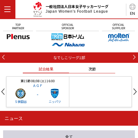
一般社団法人日本女子サッカーリーグ
Japan Women's Football League
EN
TOP
OFFICIAL
OFFICIAL
PARTNER
SPONSOR
SUPPLIER
なでしこリーグ1部
試合結果
次節
第15節 08/08 (土) 16:00
ＡＧＦ
-
Ｓ世田谷
ニッパツ
ニュース
第16節 09/05 (土) 15:00
第16節 09/05 (土) 15:00
試合結果
次節
ニッパツ
石人の星
-
-
全て