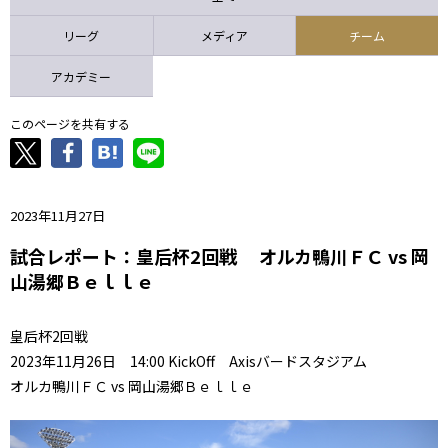
ニッパツ
名古屋
静岡
愛媛Ｌ
リーグ
メディア
チーム
アカデミー
このページを共有する
2023年11月27日
試合レポート：皇后杯2回戦 オルカ鴨川ＦＣ vs 岡
山湯郷Ｂｅｌｌｅ
皇后杯2回戦
2023年11月26日 14:00 KickOff Axisバードスタジアム
オルカ鴨川ＦＣ vs 岡山湯郷Ｂｅｌｌｅ