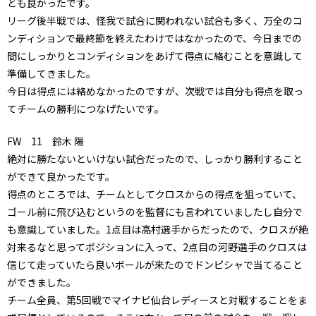
とも良かったです。
リーグ後半戦では、怪我で試合に関われない試合も多く、万全のコ
ンディションで最終節を終えたわけではなかったので、今日までの
間にしっかりとコンディションをあげて得点に絡むことを意識して
準備してきました。
今日は得点には絡めなかったのですが、次戦では自分も得点を取っ
てチームの勝利につなげたいです。
FW 11 鈴木 陽
絶対に勝たないといけない試合だったので、しっかり勝利すること
ができて良かったです。
得点のところでは、チームとしてクロスからの得点を狙っていて、
ゴール前に飛び込むというのを監督にも言われていましたし自分で
も意識していました。1点目は高村選手からだったので、クロスが絶
対来るなと思ってポジションに入って、2点目の河野選手のクロスは
信じて走っていたら良いボールが来たのでドンピシャで当てること
ができました。
チーム全員、第5回戦でマイナビ仙台レディースと対戦することをま