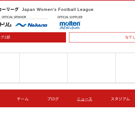
カーリーグ
Japan Women's Football League
OFFICIAL
SPONSOR
OFFICIAL
SUPPLIER
グ1部
なで
土) 15:00
第16節 09/05 (土) 16:00
第16節 09/05 (土) 17:00
第16節 09
チーム
ブログ
ニュース
スタジアム
星
ＡＧＦ
いちご
-
-
愛媛Ｌ
Ｓ世田谷
伊賀ＦＣ
ヴィアマ
Ａハリマ
Ｖ市原Ｌ