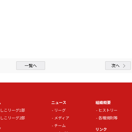
一覧へ
次へ
ム
ニュース
組織概要
しこリーグ1部
リーグ
ヒストリー
しこリーグ2部
メディア
各種規則等
チーム
グ
リンク