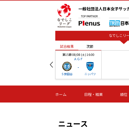
一般社団法人日本女子サッ
TOP
PARTNER
なでしこリー
試合結果
次節
00
第15節 08/08 (土) 16:00
ＡＧＦ
-
ベル
Ｓ世田谷
ニッパツ
試合結果
次節
00
第16節 09/06 (日) 15:00
第16節 09/05 (土) 15:00
第16節 09/05 (
ホーム
日程・結果
順位
津山
ニッパツ
石人の
-
-
-
体大
湯郷ベル
オルカ
ニッパツ
名古屋
静岡
ニュース