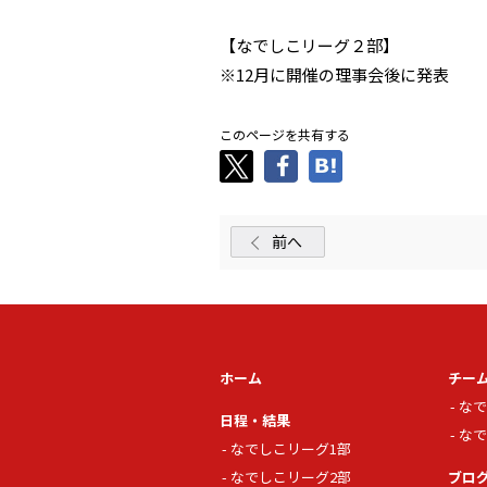
【なでしこリーグ２部】
※12月に開催の理事会後に発表
このページを共有する
前へ
ホーム
チー
なで
日程・結果
なで
なでしこリーグ1部
なでしこリーグ2部
ブロ