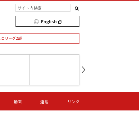
English
しこリーグ2部
第16節 09/05 (土) 15:00
第
ニッパツ
-
ニッパツ
名古屋
/06 (日) 15:00
第16節 09/06 (日) 15:00
第16節 09/05 (土) 15:00
第
動画
連載
リンク
オリプリ
津山
ニッパツ
-
-
-
Ｓ日体大
湯郷ベル
オルカ
ニッパツ
名古屋