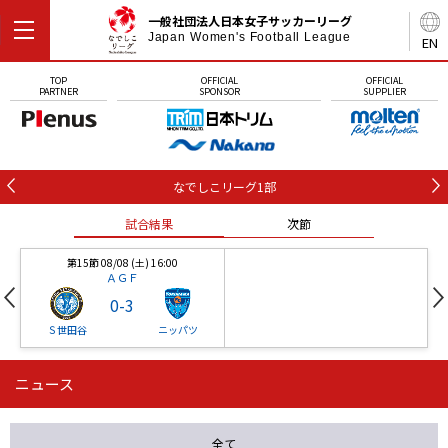
一般社団法人日本女子サッカーリーグ
Japan Women's Football League
EN
TOP
OFFICIAL
OFFICIAL
PARTNER
SPONSOR
SUPPLIER
なでしこリーグ1部
試合結果
次節
第15節 08/08 (土) 16:00
ＡＧＦ
0
-
3
Ｓ世田谷
ニッパツ
ニュース
第16節 09/05 (土) 15:00
第16節 09/05 (土) 15:00
試合結果
次節
ニッパツ
石人の星
-
-
全て