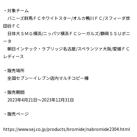
・対象チーム
バニーズ群馬ＦＣホワイトスター/オルカ鴨川ＦＣ/スフィーダ世
田谷ＦＣ
日体大ＳＭＧ横浜/ニッパツ横浜ＦＣシーガルズ/静岡ＳＳＵボニ
ータ
朝日インテック・ラブリッジ名古屋/スペランツァ大阪/愛媛ＦＣ
レディース
・販売場所
全国セブンーイレブン店内マルチコピー機
・販売期間
2023年4月21日～2023年12月31日
・販売ページ
https://www.sej.co.jp/products/bromide/nabromide2304.html