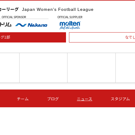
カーリーグ
Japan Women's Football League
OFFICIAL
SPONSOR
OFFICIAL
SUPPLIER
グ1部
なで
土) 15:00
第16節 09/05 (土) 16:00
第16節 09/05 (土) 17:00
第16節 09
チーム
ブログ
ニュース
スタジアム
星
ＡＧＦ
いちご
-
-
愛媛Ｌ
Ｓ世田谷
伊賀ＦＣ
ヴィアマ
Ａハリマ
Ｖ市原Ｌ