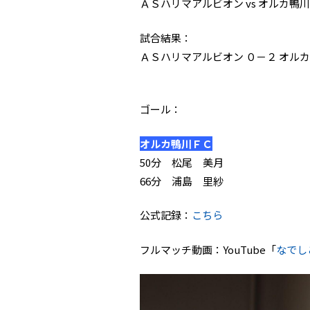
ＡＳハリマアルビオン vs オルカ鴨
試合結果：
ＡＳハリマアルビオン ０－２ オル
ゴール：
オルカ鴨川ＦＣ
50分 松尾 美月
66分 浦島 里紗
公式記録：
こちら
フルマッチ動画：YouTube「
なでし