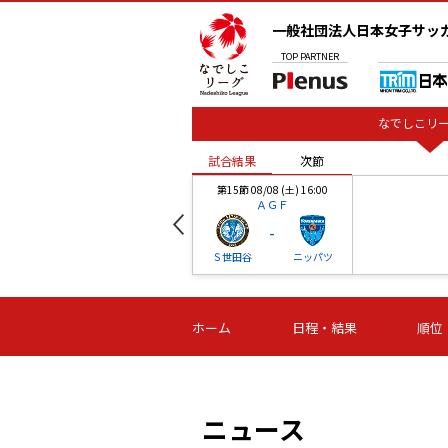
一般社団法人日本女子サッ
TOP
PARTNER
なでしこリー
試合結果
次節
00
第15節 08/08 (土) 16:00
ＡＧＦ
-
ベル
Ｓ世田谷
ニッパツ
試合結果
次節
00
第16節 09/06 (日) 15:00
第16節 09/05 (土) 15:00
第16節 09/05 (
ホーム
日程・結果
順位
津山
ニッパツ
石人の
-
-
-
体大
湯郷ベル
オルカ
ニッパツ
名古屋
静岡
ニュース