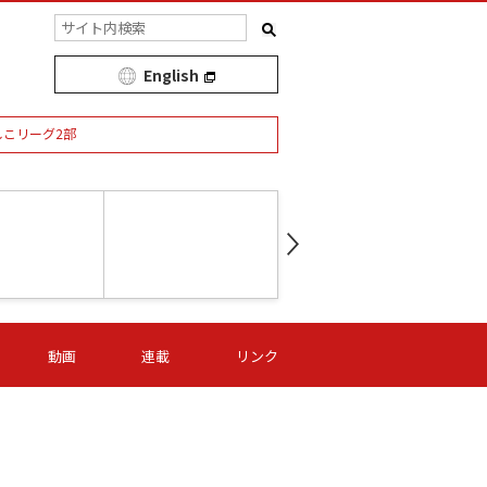
English
しこリーグ2部
第16節 09/05 (土) 15:00
第
ニッパツ
-
ニッパツ
名古屋
/06 (日) 15:00
第16節 09/06 (日) 15:00
第16節 09/05 (土) 15:00
第
動画
連載
リンク
オリプリ
津山
ニッパツ
-
-
-
Ｓ日体大
湯郷ベル
オルカ
ニッパツ
名古屋