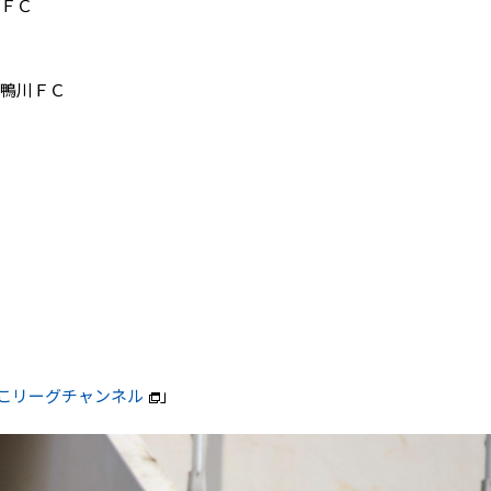
川ＦＣ
カ鴨川ＦＣ
こリーグチャンネル
」