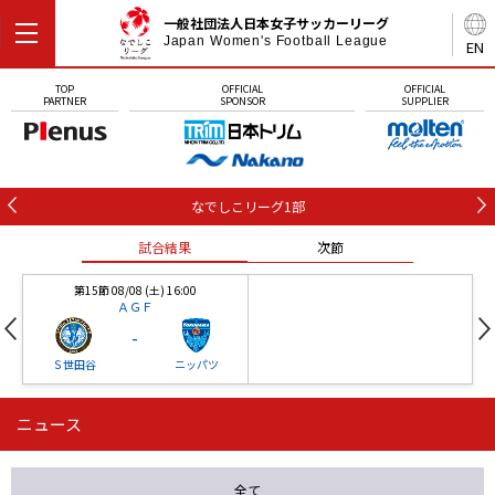
一般社団法人日本女子サッカーリーグ
Japan Women's Football League
EN
TOP
OFFICIAL
OFFICIAL
PARTNER
SPONSOR
SUPPLIER
なでしこリーグ1部
試合結果
次節
第15節 08/08 (土) 16:00
ＡＧＦ
-
Ｓ世田谷
ニッパツ
ニュース
第16節 09/05 (土) 15:00
第16節 09/05 (土) 15:00
試合結果
次節
ニッパツ
石人の星
-
-
全て