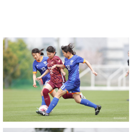
．
．
．