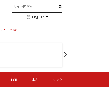
English
しこリーグ2部
第16節 09/05 (土) 15:00
第
ニッパツ
-
ニッパツ
名古屋
/06 (日) 15:00
第16節 09/06 (日) 15:00
第16節 09/05 (土) 15:00
第
動画
連載
リンク
オリプリ
津山
ニッパツ
-
-
-
Ｓ日体大
湯郷ベル
オルカ
ニッパツ
名古屋