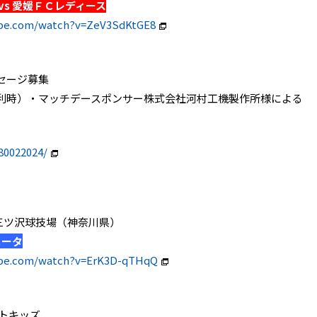
s 愛媛ＦＣレディース
ube.com/watch?v=ZeV3SdKtGE8
セージ募集
利時）・マッチデースポンサー株式会社河村工機製作所様による
）
80022024/
パツ三ツ沢球技場（神奈川県）
ニータ
ube.com/watch?v=ErK3D-qTHqQ
トキッズ