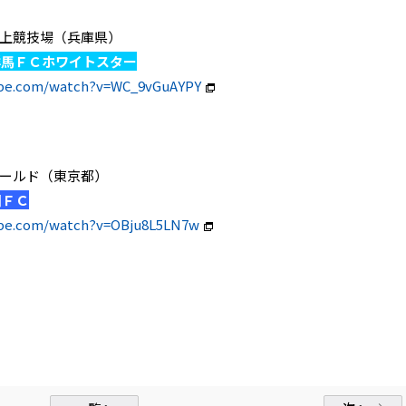
ンク陸上競技場（兵庫県）
ズ群馬ＦＣホワイトスター
ube.com/watch?v=WC_9vGuAYPY
Ｆフィールド（東京都）
川ＦＣ
ube.com/watch?v=OBju8L5LN7w