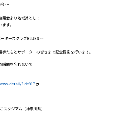
議会 ～
協議会より地域賞として
れます。
ポーターズクラブBLUES ～
選手たちとサポーターの皆さまで記念撮影を行います。
の瞬間を忘れないで
。
ews-detail/?id=917
和なでしこスタジアム（神奈川県）