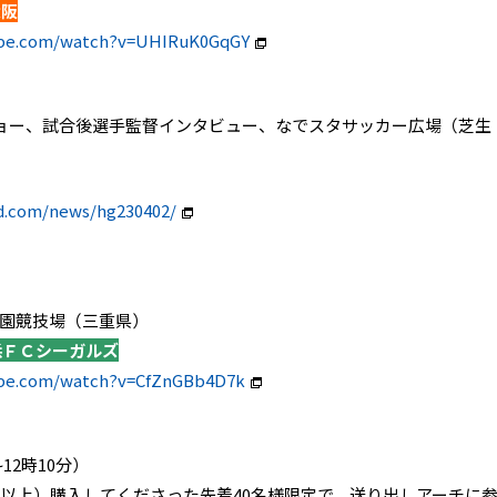
大阪
ube.com/watch?v=UHIRuK0GqGY
ョー、試合後選手監督インタビュー、なでスタサッカー広場（芝生
d.com/news/hg230402/
運動公園競技場（三重県）
浜ＦＣシーガルズ
ube.com/watch?v=CfZnGBb4D7k
12時10分）
0円以上）購入してくださった先着40名様限定で、送り出しアーチに