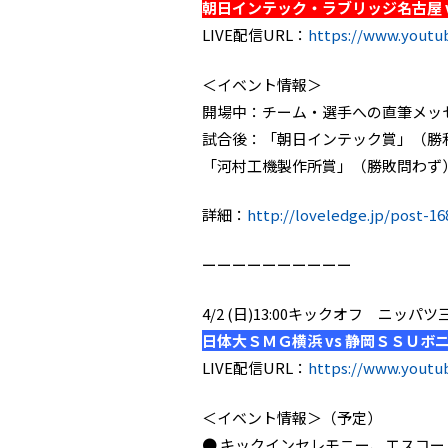
朝日インテック・ラブリッジ名古屋 v
LIVE配信URL：
https://www.yout
＜イベント情報＞
開場中：チーム・選手への直筆メッ
試合後：「朝日インテック賞」（勝
「河村工機製作所賞」（勝敗問わず
詳細：
http://loveledge.jp/post-16
ーーーーーーーーーー
4/2 (日)13:00キックオフ ニッ
日体大ＳＭＧ横浜 vs 静岡ＳＳＵボ
LIVE配信URL：
https://www.yout
＜イベント情報＞（予定）
● キックインセレモニー、エスコー