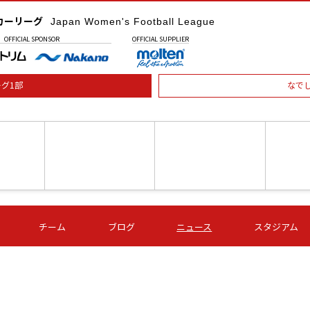
カーリーグ
Japan Women's Football League
OFFICIAL
SPONSOR
OFFICIAL
SUPPLIER
グ1部
なで
土) 15:00
第16節 09/05 (土) 16:00
第16節 09/05 (土) 17:00
第16節 09
チーム
ブログ
ニュース
スタジアム
星
ＡＧＦ
いちご
-
-
愛媛Ｌ
Ｓ世田谷
伊賀ＦＣ
ヴィアマ
Ａハリマ
Ｖ市原Ｌ