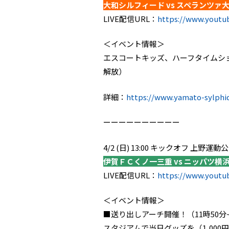
大和シルフィード vs スペランツァ
LIVE配信URL：
https://www.yout
＜イベント情報＞
エスコートキッズ、ハーフタイムシ
解放）
詳細：
https://www.yamato-sylphi
ーーーーーーーーーー
4/2 (日) 13:00 キックオフ 上野
伊賀ＦＣくノ一三重 vs ニッパツ横
LIVE配信URL：
https://www.yout
＜イベント情報＞
■送り出しアーチ開催！（11時50分~
スタジアムで当日グッズを（1,00