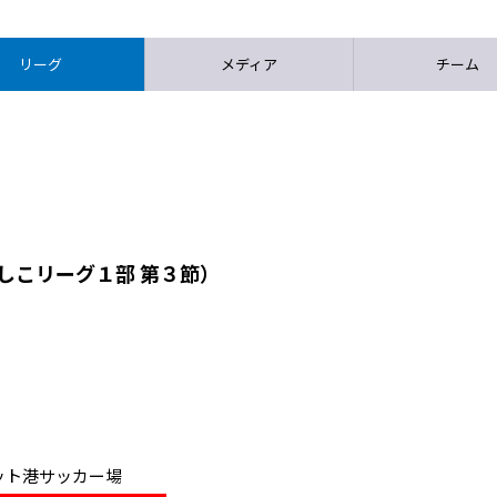
リーグ
メディア
チーム
でしこリーグ１部 第３節）
アセット港サッカー場