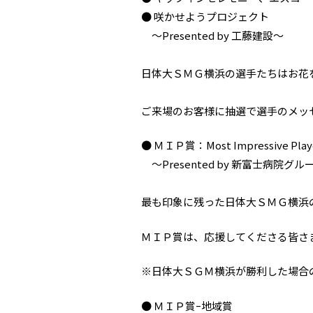
● 咲かせようプロジェクト
～Presented by 工藤建設～
日体大ＳＭＧ横浜の選手たちはお花
ご来場のお客様に抽選で選手のメッ
● ＭＩＰ賞：Most Impressive Play
～Presented by 新富士病院グル
最も印象に残った日体大ＳＭＧ横浜
ＭＩＰ賞は、応援してくださる皆さ
※日体大ＳＧＭ横浜が勝利した場合
● ＭＩＰ賞ｰ地域賞