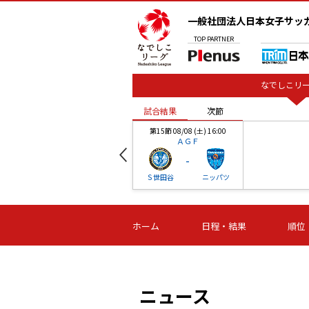
一般社団法人日本女子サッ
TOP
PARTNER
なでしこリー
試合結果
次節
00
第15節 08/08 (土) 16:00
ＡＧＦ
-
ベル
Ｓ世田谷
ニッパツ
試合結果
次節
00
第16節 09/06 (日) 15:00
第16節 09/05 (土) 15:00
第16節 09/05 (
ホーム
日程・結果
順位
津山
ニッパツ
石人の
-
-
-
体大
湯郷ベル
オルカ
ニッパツ
名古屋
静岡
ニュース