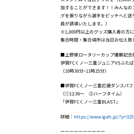
加することができます！！みんなの
グを振りながら選手をピッチへと送
員が誘導いたします。）
※1,000円以上のグッズ購入者の
集合時間・集合場所は当日お伝え致
■上野東ロータリーカップ優勝記念
伊賀FCくノ一三重ジュニアVSふた
（10時30分~11時25分）
■伊賀FCくノ一三重応援ダンスパフ
（①12:36～ ②ハーフタイム）
「伊賀FCくノ一三重BLAST」
詳細：
https://www.igafc.jp/?p=32
ーーーーーーーーーー