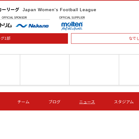
カーリーグ
Japan Women's Football League
OFFICIAL
SPONSOR
OFFICIAL
SUPPLIER
グ1部
なで
土) 15:00
第16節 09/05 (土) 16:00
第16節 09/05 (土) 17:00
第16節 09
チーム
ブログ
ニュース
スタジアム
星
ＡＧＦ
いちご
-
-
愛媛Ｌ
Ｓ世田谷
伊賀ＦＣ
ヴィアマ
Ａハリマ
Ｖ市原Ｌ