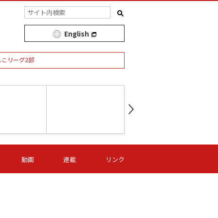
English
しこリーグ2部
第16節 09/05 (土) 15:00
第
ニッパツ
-
ニッパツ
名古屋
/06 (日) 15:00
第16節 09/06 (日) 15:00
第16節 09/05 (土) 15:00
第
動画
連載
リンク
オリプリ
津山
ニッパツ
-
-
-
Ｓ日体大
湯郷ベル
オルカ
ニッパツ
名古屋