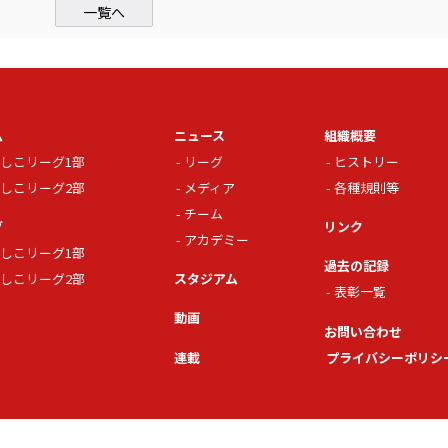
一覧へ
ム
ニュース
組織概要
しこリーグ1部
リーグ
ヒストリー
しこリーグ2部
メディア
各種規則等
チーム
グ
リンク
アカデミー
しこリーグ1部
過去の記録
しこリーグ2部
スタジアム
表彰一覧
動画
お問い合わせ
連載
プライバシーポリシ