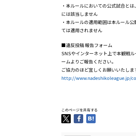
・本ルールにおいての公式試合とは
には該当しません
・本ルールの適用範囲は本ルール公開
ては適用されません
■違反投稿 報告フォーム
SNSやインターネット上で本観戦
ームよりご報告ください。
ご協力のほど宜しくお願いいたしま
http://www.nadeshikoleague.jp/co
.
このページを共有する