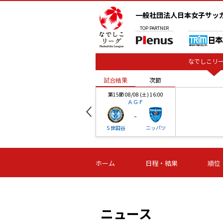
一般社団法人日本女子サッ
TOP
PARTNER
なでしこリー
試合結果
次節
00
第15節 08/08 (土) 16:00
ＡＧＦ
-
ベル
Ｓ世田谷
ニッパツ
試合結果
次節
00
第16節 09/06 (日) 15:00
第16節 09/05 (土) 15:00
第16節 09/05 (
ホーム
日程・結果
順位
津山
ニッパツ
石人の
-
-
-
体大
湯郷ベル
オルカ
ニッパツ
名古屋
静岡
ニュース