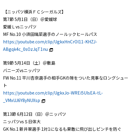
【ニッパツ横浜ＦＣシーガルズ】
第7節 5月1日（日）＠愛媛球
愛媛Ｌvsニッパツ
MF No.10 小須田璃菜選手のノールックヒールパス
https://youtube.com/clip/UgkxHnCrOI11-KHZJ-
ABgqk4c_0sOzJqT1nu
第9節 5月14日（土）＠敷島
バニーズvsニッパツ
FW No.11 平川杏奈選手の相手GKの隙をついた見事なロングシュー
ト
https://youtube.com/clip/UgkxJo-WREi5UlsEA-tL-
_VMxUJ6Y8yNUXsp
第13節 6月12日（日）＠ニッパツ
ニッパツvsＳ日体大
GK No.1 新井翠選手 1対1になるも果敢に飛び出しピンチを防ぐ