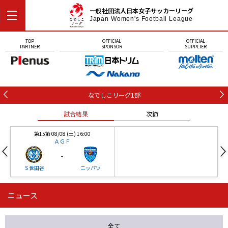
一般社団法人日本女子サッカーリーグ
Japan Women's Football League
TOP
OFFICIAL
OFFICIAL
PARTNER
SPONSOR
SUPPLIER
なでしこリーグ1部
試合結果
次節
第15節 08/08 (土) 16:00
ＡＧＦ
-
Ｓ世田谷
ニッパツ
ニュース
第16節 09/05 (土) 15:00
第16節 09/05 (土) 15:00
試合結果
次節
ニッパツ
石人の星
-
-
全て