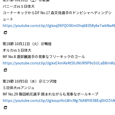
バニーズvsＳ日体大
コーナーキックからDF No.17 森文佳選手のドンピシャヘディングシ
ュート
https://youtube.com/clip/UgkxqD6YQOllXmOhq68358y6e7wkNwK
第18節 10月11日（火）＠鴨陸
オルカvsＳ日体大
MF No.8 渡部麗選手の見事なフリーキックのゴール
https://youtube.com/clip/UgkxEAmKeKt50JNUR9P9oSULaB8mW
第19節 10月5日（水）＠三ツ沢陸
Ｓ日体大vsアンジュ
MF No.29 篠田帆花選手 囲まれながらも見事なボールキープ
https://youtube.com/clip/UgkxuyvYoLWrcMg76AWYIE08Eq0hOZ