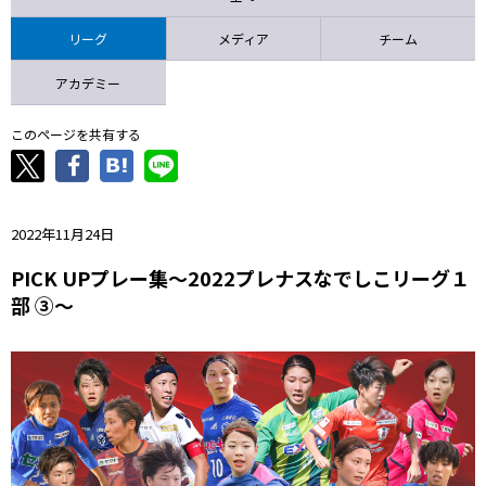
ニッパツ
名古屋
静岡
愛媛Ｌ
リーグ
メディア
チーム
アカデミー
このページを共有する
2022年11月24日
PICK UPプレー集～2022プレナスなでしこリーグ１
部 ③～