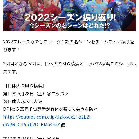
2022プレナスなでしこリーグ１部の名シーンをチームごとに振り返
ります！
3回目となる今回は、日体大ＳＭＧ横浜とニッパツ横浜ＦＣシーガル
ズです。
【日体大ＳＭＧ横浜】
第11節 5月28日（土）＠ニッパツ
Ｓ日体大vsスぺ大阪
DF No.5 富岡千宙選手が身体を張って失点を防ぐ
https://youtube.com/clip/UgkxvJx1Ho2E2l-
dWPRLCfPnxh2O_BMn4n5Y
第17節 9月10日（土）＠敷島